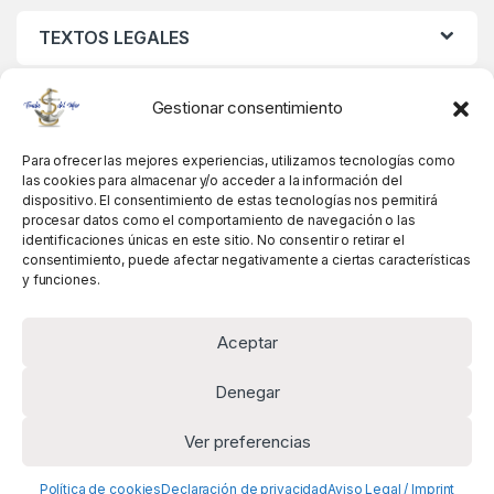
TEXTOS LEGALES
MIS DATOS
Gestionar consentimiento
Para ofrecer las mejores experiencias, utilizamos tecnologías como
las cookies para almacenar y/o acceder a la información del
dispositivo. El consentimiento de estas tecnologías nos permitirá
procesar datos como el comportamiento de navegación o las
identificaciones únicas en este sitio. No consentir o retirar el
consentimiento, puede afectar negativamente a ciertas características
y funciones.
Aceptar
Denegar
Ver preferencias
Alguna pregunta? Llámanos!
+34 981 845 358
Política de cookies
Declaración de privacidad
Aviso Legal / Imprint