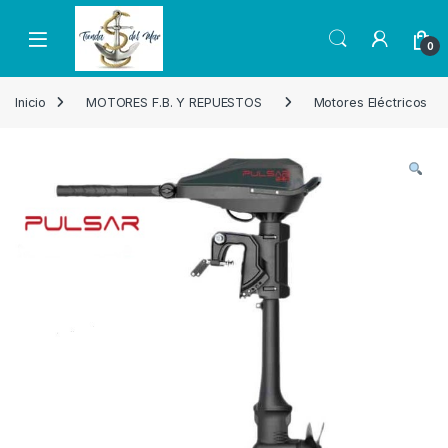
Skip to navigation
Skip to content
Open
0
Inicio
MOTORES F.B. Y REPUESTOS
Motores Eléctricos