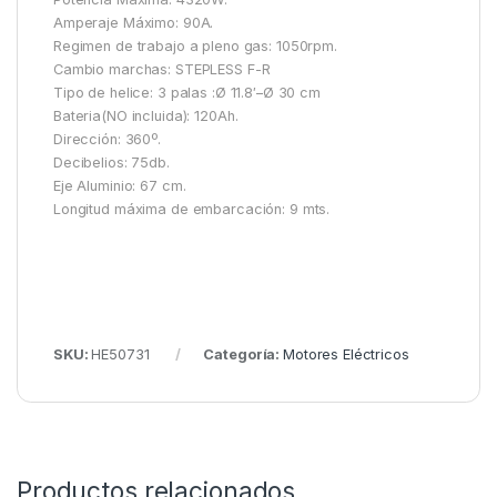
Amperaje Máximo: 90A.
Regimen de trabajo a pleno gas: 1050rpm.
Cambio marchas: STEPLESS F-R
Tipo de helice: 3 palas :Ø 11.8′–Ø 30 cm
Bateria(NO incluida): 120Ah.
Dirección: 360º.
Decibelios: 75db.
Eje Aluminio: 67 cm.
Longitud máxima de embarcación: 9 mts.
SKU:
HE50731
Categoría:
Motores Eléctricos
Productos relacionados