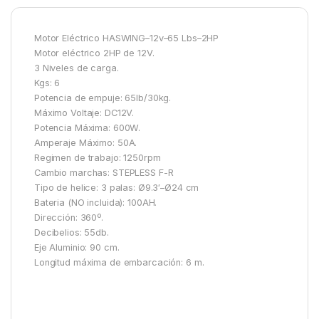
Motor Eléctrico HASWING–12v–65 Lbs–2HP
Motor eléctrico 2HP de 12V.
3 Niveles de carga.
Kgs: 6
Potencia de empuje: 65lb/30kg.
Máximo Voltaje: DC12V.
Potencia Máxima: 600W.
Amperaje Máximo: 50A.
Regimen de trabajo: 1250rpm
Cambio marchas: STEPLESS F-R
Tipo de helice: 3 palas: Ø9.3′–Ø24 cm
Bateria (NO incluida): 100AH.
Dirección: 360º.
Decibelios: 55db.
Eje Aluminio: 90 cm.
Longitud máxima de embarcación: 6 m.