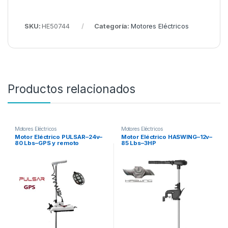
SKU:
HE50744
Categoría:
Motores Eléctricos
Productos relacionados
Motores Eléctricos
Motores Eléctricos
Motor Eléctrico PULSAR–24v–
Motor Eléctrico HASWING–12v–
80 Lbs–GPS y remoto
85 Lbs–3HP