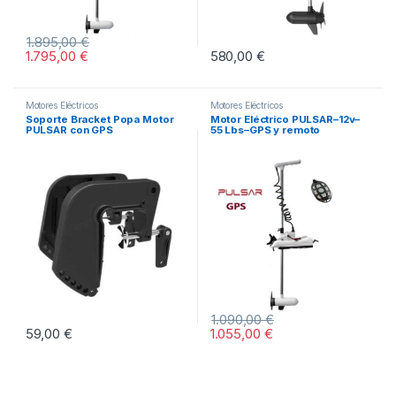
1.895,00
€
1.795,00
€
580,00
€
Motores Eléctricos
Motores Eléctricos
Soporte Bracket Popa Motor
Motor Eléctrico PULSAR–12v–
PULSAR con GPS
55 Lbs–GPS y remoto
1.090,00
€
59,00
€
1.055,00
€