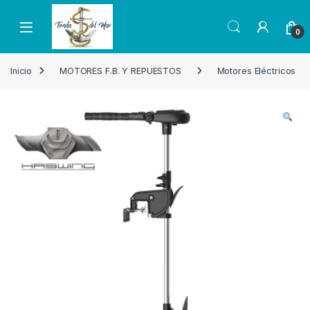
Skip to navigation
Skip to content
Open
0
Inicio
MOTORES F.B. Y REPUESTOS
Motores Eléctricos