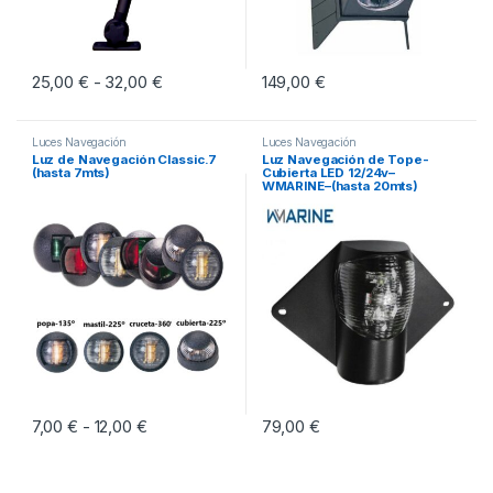
25,00
€
32,00
€
Rango de precios: desde 25,00 € hasta 32,0
149,00
€
-
Este producto tiene múltiples variantes. Las opciones se pueden eleg
Luces Navegación
Luces Navegación
Luz de Navegación Classic.7
Luz Navegación de Tope-
(hasta 7mts)
Cubierta LED 12/24v–
WMARINE–(hasta 20mts)
7,00
€
12,00
€
Rango de precios: desde 7,00 € hasta 12,00 €
79,00
€
-
Este producto tiene múltiples variantes. Las opciones se pueden eleg