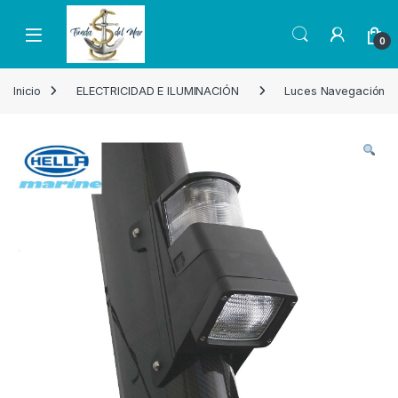
Skip to navigation
Skip to content
Open
0
Inicio
ELECTRICIDAD E ILUMINACIÓN
Luces Navegación