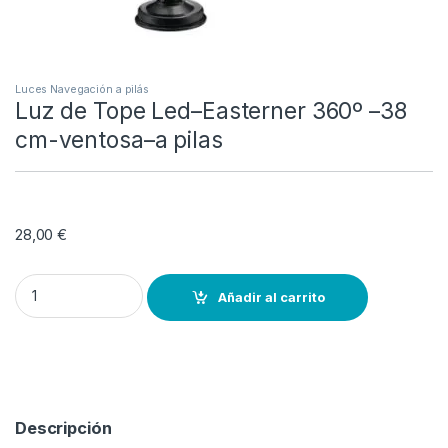
Luces Navegación a pilás
Luz de Tope Led–Easterner 360º –38
cm-ventosa–a pilas
28,00
€
Luz de Tope Led--Easterner 360º --38 cm-ventosa--a pilas quantit
Añadir al carrito
Descripción