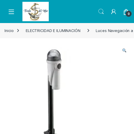
Skip to navigation
Skip to content
Open
0
Inicio
ELECTRICIDAD E ILUMINACIÓN
Luces Navegación a 