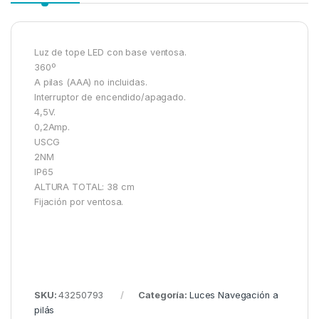
Luz de tope LED con base ventosa.
360º
A pilas (AAA) no incluidas.
Interruptor de encendido/apagado.
4,5V.
0,2Amp.
USCG
2NM
IP65
ALTURA TOTAL: 38 cm
Fijación por ventosa.
SKU:
43250793
Categoría:
Luces Navegación a
pilás