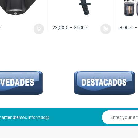
Rango de precios:
-
-
€
23,00
€
31,00
€
8,00
€
Este producto tiene múltiples variantes. Las 
Este prod
e mantendremos informad@