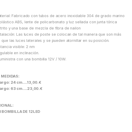
terial: Fabricado con tubos de acero inoxidable 304 de grado marino
plástico ABS, lente de policarbonato y luz sellada con junta tórica
itrito y una base de mezcla de fibra de nailon
stalación: Las luces de poste se colocan de tal manera que son más
s que las luces laterales y se pueden atornillar en su posición.
stancia visible: 2 nm
gulable en inclinación.
uministra con una bombilla 12V / 10W.
 MEDIDAS:
argo: 24 cm….13,00.€
argo: 63 cm….23,00.€
IONAL:
 BOMBILLA DE 12LED