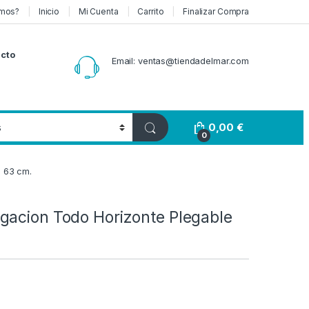
mos?
Inicio
Mi Cuenta
Carrito
Finalizar Compra
cto
Email: ventas@tiendadelmar.com
0,00
€
0
ó 63 cm.
gacion Todo Horizonte Plegable
Rango de precios: desde 13,0