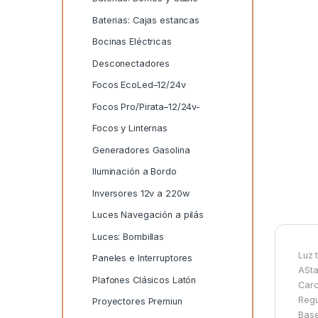
Baterias: Cajas estancas
Bocinas Eléctricas
Desconectadores
Focos EcoLed–12/24v
Focos Pro/Pirata–12/24v-
Focos y Linternas
Generadores Gasolina
Iluminación a Bordo
Inversores 12v a 220w
Luces Navegación a pilás
Luces: Bombillas
Luz 
Paneles e Interruptores
ASta
Plafones Clásicos Latón
Carc
Regu
Proyectores Premiun
Base