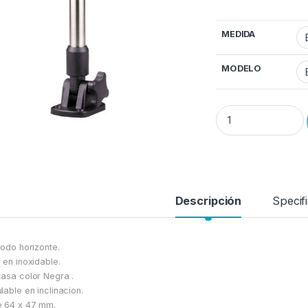
MEDIDA
MODELO
Luz de Navegacion T
Descripción
Specif
todo horizonte.
 en inoxidable.
asa color Negra .
lable en inclinacion.
 64 x 47 mm.