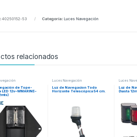
:
40250152-53
Categoría:
Luces Navegación
ctos relacionados
avegación
Luces Navegación
Luces Nav
egación de Tope-
Luz de Navegacion Todo
Luz de Na
a LED 12v–WMARINE–
Horizonte Telescópica 54 cm.
(hasta 12m
2mts)