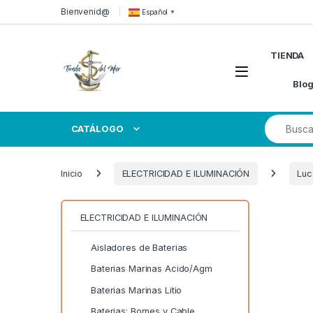
Skip to navigation
Skip to content
Bienvenid@
Español
▼
TIENDA
Open
Blo
Search for
CATÁLOGO
Inicio
ELECTRICIDAD E ILUMINACIÓN
Luc
ELECTRICIDAD E ILUMINACIÓN
Aisladores de Baterias
Baterias Marinas Acido/Agm
Baterias Marinas Litio
Baterias: Bornes y Cable