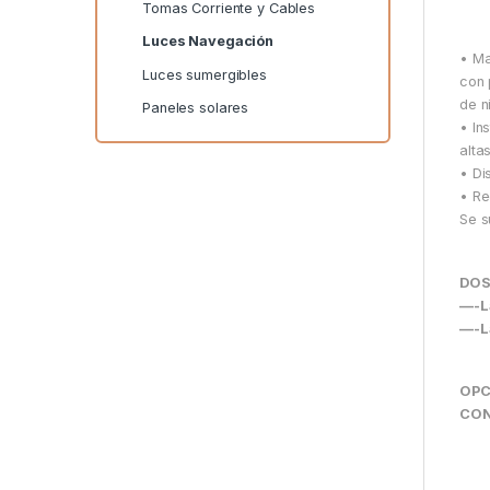
Tomas Corriente y Cables
Luces Navegación
• Ma
Luces sumergibles
con 
de n
Paneles solares
• In
alta
• Di
• Re
Se s
DOS
—-L
—-L
OPC
CON