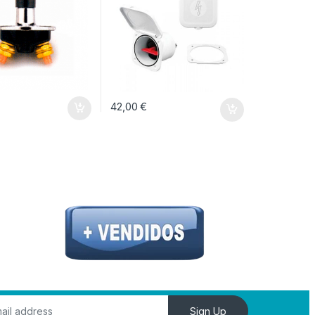
42,00
€
Sign Up