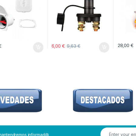
28,00
€
€
6,00
€
9,63
€
e mantendremos informad@