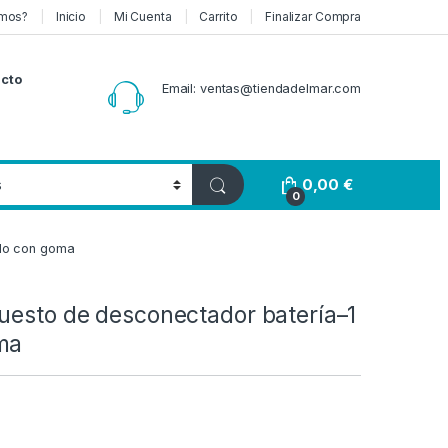
mos?
Inicio
Mi Cuenta
Carrito
Finalizar Compra
cto
Email: ventas@tiendadelmar.com
0,00
€
0
olo con goma
uesto de desconectador batería–1
ma