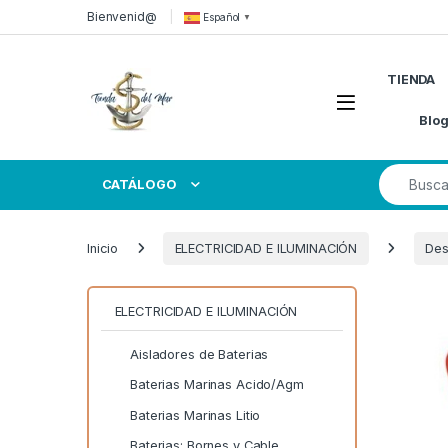
Skip to navigation
Skip to content
Bienvenid@
Español
▼
TIENDA
Open
Blo
Search for
CATÁLOGO
Inicio
ELECTRICIDAD E ILUMINACIÓN
Des
ELECTRICIDAD E ILUMINACIÓN
Aisladores de Baterias
Baterias Marinas Acido/Agm
Baterias Marinas Litio
Baterias: Bornes y Cable