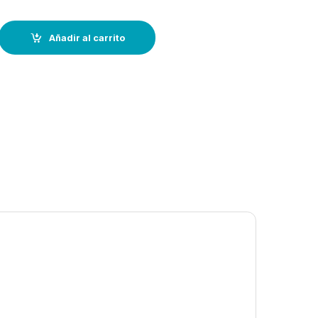
 desconectador batería--1 polo con goma quantity
Añadir al carrito