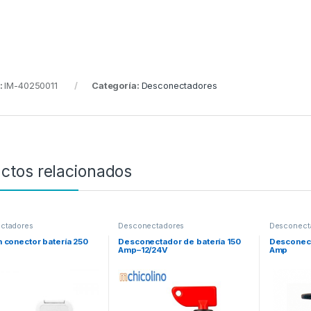
:
IM-40250011
Categoría:
Desconectadores
ctos relacionados
ctadores
Desconectadores
Desconect
n conector batería 250
Desconectador de batería 150
Desconect
Amp–12/24V
Amp