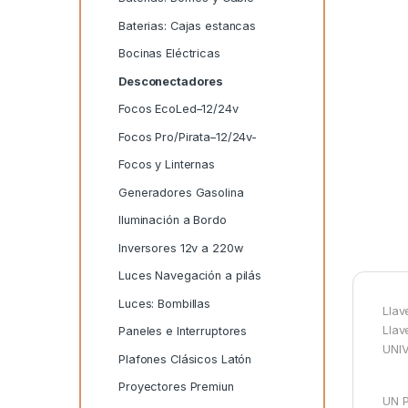
Baterias: Cajas estancas
Bocinas Eléctricas
Desconectadores
Focos EcoLed–12/24v
Focos Pro/Pirata–12/24v-
Focos y Linternas
Generadores Gasolina
Iluminación a Bordo
Inversores 12v a 220w
Luces Navegación a pilás
Luces: Bombillas
Llav
Llav
Paneles e Interruptores
UNIV
Plafones Clásicos Latón
Proyectores Premiun
UN 