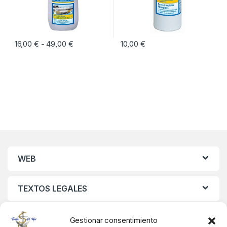
16,00
€
49,00
€
Rango de precios: desde 16,00 € hasta 49,0
10,00
€
-
Este producto tiene múltiples variantes. Las opciones se pueden eleg
WEB
TEXTOS LEGALES
MIS DATOS
Gestionar consentimiento