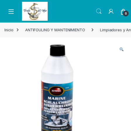
Skip to navigation
Skip to content
Open
0
Inicio
ANTIFOULING Y MANTENIMIENTO
Limpiadores y Ant