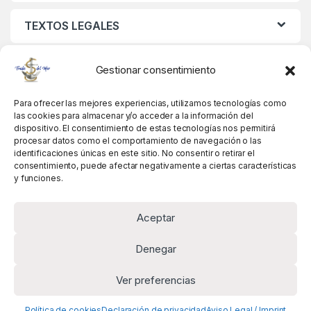
TEXTOS LEGALES
MIS DATOS
Gestionar consentimiento
Para ofrecer las mejores experiencias, utilizamos tecnologías como
las cookies para almacenar y/o acceder a la información del
dispositivo. El consentimiento de estas tecnologías nos permitirá
procesar datos como el comportamiento de navegación o las
identificaciones únicas en este sitio. No consentir o retirar el
consentimiento, puede afectar negativamente a ciertas características
y funciones.
Aceptar
Denegar
Ver preferencias
Alguna pregunta? Llámanos!
+34 981 845 358
Política de cookies
Declaración de privacidad
Aviso Legal / Imprint