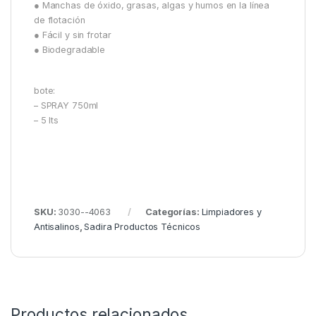
● Manchas de óxido, grasas, algas y humos en la línea
de flotación
● Fácil y sin frotar
● Biodegradable
bote:
– SPRAY 750ml
– 5 lts
SKU:
3030--4063
Categorías:
Limpiadores y
Antisalinos
,
Sadira Productos Técnicos
Productos relacionados