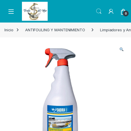
Skip to navigation
Skip to content
Open
0
Inicio
ANTIFOULING Y MANTENIMIENTO
Limpiadores y Ant