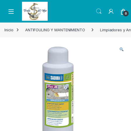
Skip to navigation
Skip to content
Open
0
Inicio
ANTIFOULING Y MANTENIMIENTO
Limpiadores y Ant