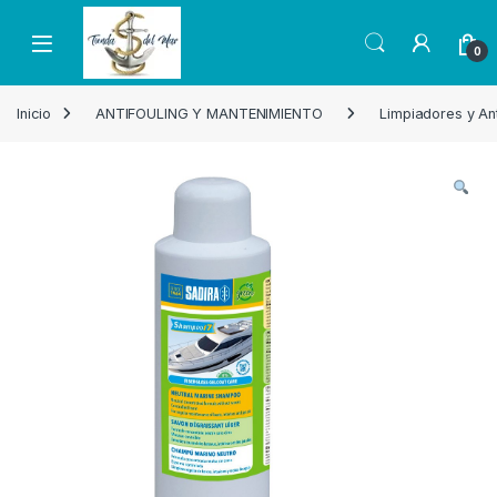
Skip to navigation
Skip to content
Open
0
Inicio
ANTIFOULING Y MANTENIMIENTO
Limpiadores y Ant