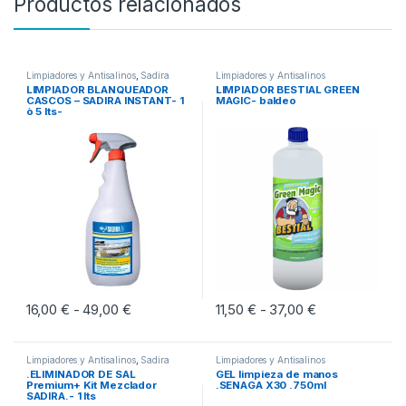
Productos relacionados
Limpiadores y Antisalinos
,
Sadira
Limpiadores y Antisalinos
Productos Técnicos
LIMPIADOR BLANQUEADOR
LIMPIADOR BESTIAL GREEN
CASCOS – SADIRA INSTANT- 1
MAGIC- baldeo
ò 5 lts-
16,00
€
49,00
€
Rango de precios: desde 16,00 € hasta 49,0
11,50
€
37,00
€
Rango de preci
-
-
Este producto tiene múltiples variantes. Las opciones se pueden eleg
Este producto tiene múltiples vari
Limpiadores y Antisalinos
,
Sadira
Limpiadores y Antisalinos
Productos Técnicos
.ELIMINADOR DE SAL
GEL limpieza de manos
Premium+ Kit Mezclador
.SENAGA X30 .750ml
SADIRA.- 1 lts