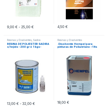
4,50
€
9,00
€
25,00
€
Rango de precios: desde 9,00 € hasta 25,00 
-
Este producto tiene múltiples variantes. Las opciones se pueden eleg
Resinas y Disolventes
,
Sadira
Resinas y Disolventes
Productos Técnicos
RESINA DE POLIESTER SADIRA
.Disolvente Hempel para
c/ tejido -200 gr ó 1 kgs-
pinturas de Poliuretano –1 lts
18,00
€
13,00
€
32,00
€
Rango de precios: desde 13,00 € hasta 32,0
-
Este producto tiene múltiples variantes. Las opciones se pueden eleg