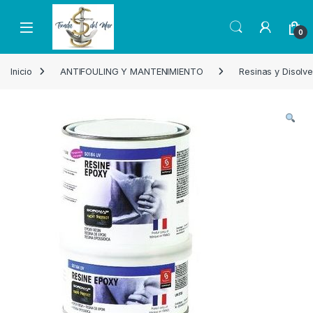
Skip to navigation
Skip to content
Open
0
Inicio
ANTIFOULING Y MANTENIMIENTO
Resinas y Disolv