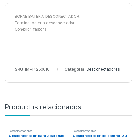
BORNE BATERIA DESCONECTADOR.
Terminal bateria desconectador.
Conexión fastons
SKU:
IM-44250610
Categoría:
Desconectadores
Productos relacionados
Desconectadores
Desconectadores
Desconectador para 2 baterías
Desconectador de batería 180