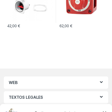
42,00
€
62,00
€
WEB
TEXTOS LEGALES
MIS DATOS