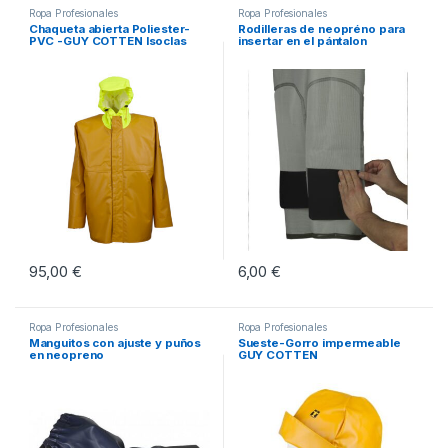
Ropa Profesionales
Ropa Profesionales
Chaqueta abierta Poliester-
Rodilleras de neopréno para
PVC -GUY COTTEN Isoclas
insertar en el pántalon
95,00
€
6,00
€
Este producto tiene múltiples variantes. Las opciones se pueden eleg
Ropa Profesionales
Ropa Profesionales
Manguitos con ajuste y puños
Sueste-Gorro impermeable
en neopreno
GUY COTTEN