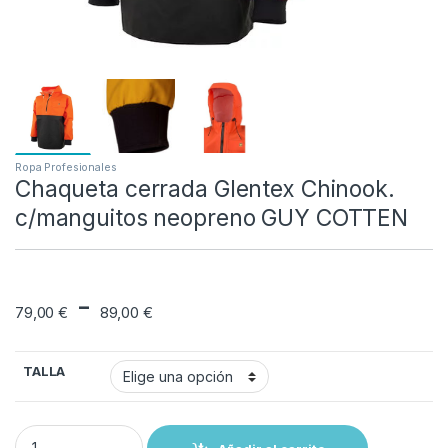
Ropa Profesionales
Chaqueta cerrada Glentex Chinook.
c/manguitos neopreno GUY COTTEN
Rango de precios: 
-
79,00
€
89,00
€
TALLA
Chaqueta cerrada Glentex Chinook. c/manguitos neopreno GUY C