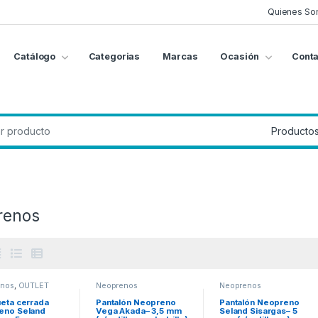
Quienes So
Catálogo
Categorias
Marcas
Ocasión
Conta
g
:
renos
enos
,
OUTLET
Neoprenos
Neoprenos
eta cerrada
Pantalón Neopreno
Pantalón Neopreno
eno Seland
Vega Akada– 3,5 mm
Seland Sisargas– 5