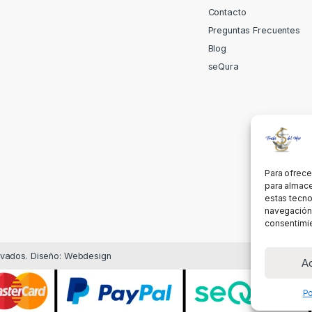
Contacto
Preguntas Frecuentes
Blog
seQura
Para ofrece
para almace
estas tecno
navegación o
consentimie
rvados. Diseño: Webdesign
A
Po