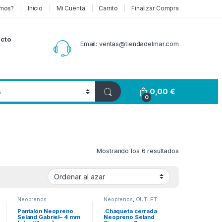
mos?
Inicio
Mi Cuenta
Carrito
Finalizar Compra
cto
Email: ventas@tiendadelmar.com
0,00
€
0
Mostrando los 6 resultados
Neoprenos
Neoprenos
,
OUTLET
Pantalón Neopreno
.Chaqueta cerrada
Seland Gabriel– 4 mm
Neopreno Seland