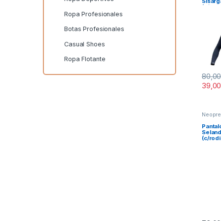
Sisar
(c/cod
Ropa Profesionales
Botas Profesionales
Casual Shoes
Ropa Flotante
80,0
39,0
Este p
Neopr
Panta
Seland
(c/rodi