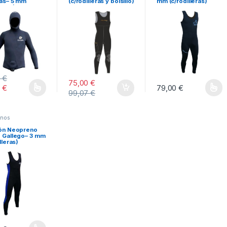
gas– 5 mm
(c/rodilleras y bolsillo)
mm (c/rodilleras)
eras)
0
€
75,00
€
0
€
79,00
€
99,07
€
roducto tiene múltiples variantes. Las opciones se pueden elegir en la pá
Este producto tiene mú
enos
lón Neopreno
 Gallego– 3 mm
lleras)