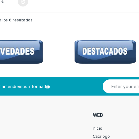
0
€
roducto tiene múltiples variantes. Las opciones se pueden elegir en la pá
 los 6 resultados
e mantendremos informad@
WEB
Inicio
Catálogo