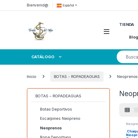
Skip to navigation
Skip to content
Bienvenid@
Español
▼
TIENDA
Open
Blo
Search for
CATÁLOGO
Inicio
BOTAS - ROPADEAGUAS
Neoprenos
Neop
BOTAS – ROPADEAGUAS
Botas Deportivos
Escarpines Neopreno
Neopr
Neoprenos
.Chaqu
Neopr
Ropa Deportivos