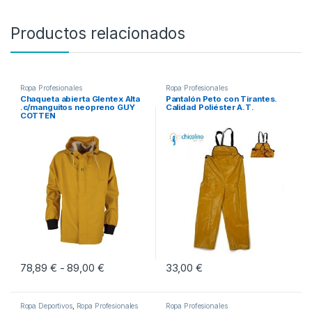
Productos relacionados
Ropa Profesionales
Ropa Profesionales
Chaqueta abierta Glentex Alta
Pantalón Peto con Tirantes.
.c/manguitos neopreno GUY
Calidad Poliéster A.T.
COTTEN
78,89
€
89,00
€
Rango de precios: desde 78,89 € hasta 89,
33,00
€
-
Este producto tiene múltiples variantes. Las opciones se pueden eleg
Este producto tiene múltiples vari
Ropa Deportivos
,
Ropa Profesionales
Ropa Profesionales