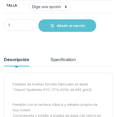
TALLA
Pantalón Peto - Reforzado GUY COTTEN Classic. Poliéster A.T quan
Añadir al carrito
Descripción
Specification
Pantalón de tirantes forrado fabricado en tejido
“Classic”(poliéster-PVC (17%-83%) de 460 g/m2)
Pantalón con la hechura clásica y detalles propios de
Guy Cotten.
Con bragueta y bolsillo a prueba de agua con velcro en