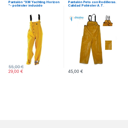
Pantalón “XM Yachting Horizon
Pantalón Peto con Rodilleras.
“- poliéster inducido
Calidad Poliéster A.T.
55,00
€
29,00
€
45,00
€
Este producto tiene múltiples variantes. Las opciones se pueden eleg
Este producto tiene múltiples vari