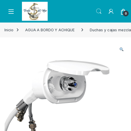
Skip to navigation
Skip to content
Open
0
Inicio
AGUA A BORDO Y ACHIQUE
Duchas y cajas mezcl