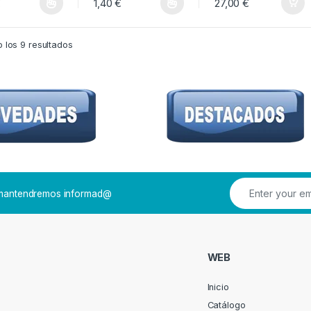
€
1,40
€
27,00
€
roducto tiene múltiples variantes. Las opciones se pueden elegir en la pá
Este producto tiene múltiples variantes. Las opcion
 los 9 resultados
e mantendremos informad@
WEB
Inicio
Catálogo