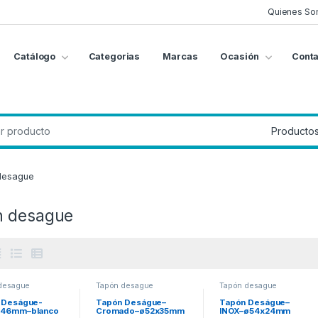
Quienes So
Catálogo
Categorias
Marcas
Ocasión
Conta
g
:
desague
n desague
desague
Tapón desague
Tapón desague
 Deságue-
Tapón Deságue–
Tapón Deságue–
46mm–blanco
Cromado–ø52x35mm
INOX–ø54x24mm