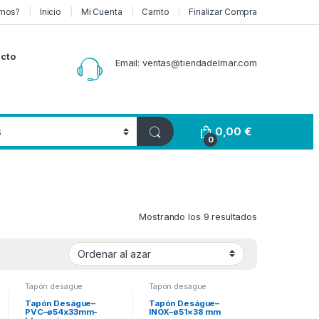
mos?
Inicio
Mi Cuenta
Carrito
Finalizar Compra
cto
Email: ventas@tiendadelmar.com
0,00
€
0
Mostrando los 9 resultados
Tapón desague
Tapón desague
Tapón Deságue–
Tapón Deságue–
PVC–ø54x33mm-
INOX–ø51×38 mm