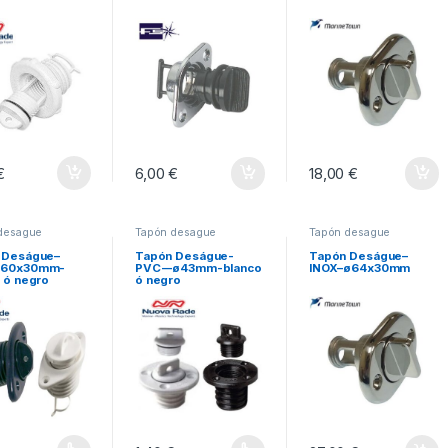
€
6,00
€
18,00
€
desague
Tapón desague
Tapón desague
 Deságue–
Tapón Deságue-
Tapón Deságue–
ø60x30mm-
PVC-–ø43mm-blanco
INOX–ø64x30mm
 ó negro
ó negro