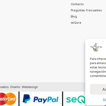
Contacto
Preguntas Frecuentes
Blog
seQura
Para ofrece
para almace
estas tecno
navegación o
consentimie
rvados. Diseño: Webdesign
A
Po