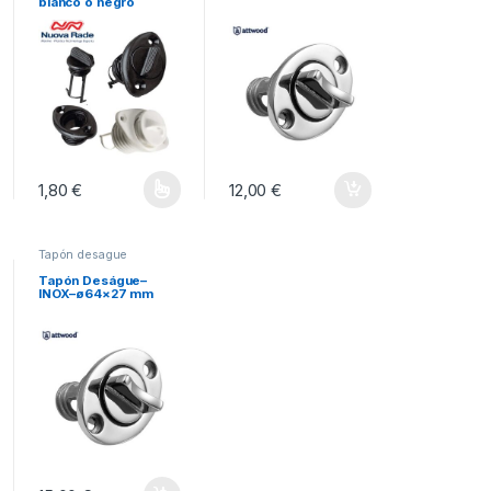
blanco ó negro
1,80
€
12,00
€
Este producto tiene múltiples variantes. Las opciones se pueden ele
Tapón desague
Tapón Deságue–
INOX–ø64×27 mm