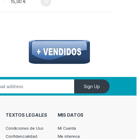
15,00
€
gina de producto
es se pueden elegir en la página de producto
Sign Up
TEXTOS LEGALES
MIS DATOS
Condiciones de Uso
Mi Cuenta
Confidencialidad
Me interesa