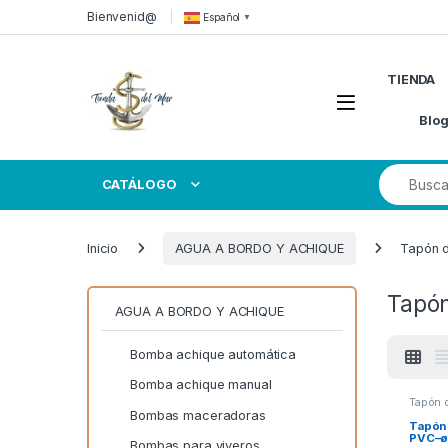
Skip to navigation
Skip to content
Bienvenid@
Español
▼
TIENDA
Open
Blo
Search for
CATÁLOGO
Inicio
AGUA A BORDO Y ACHIQUE
Tapón 
Tapó
AGUA A BORDO Y ACHIQUE
Bomba achique automática
Bomba achique manual
Tapón 
Bombas maceradoras
Tapón
PVC–ø
Bombas para viveros