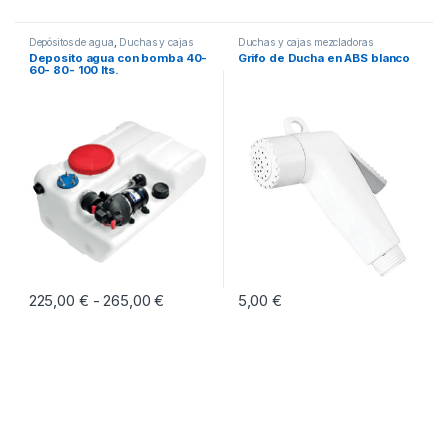
Depósitos de agua
,
Duchas y cajas
Duchas y cajas mezcladoras
mezcladoras
Deposito agua con bomba 40-
Grifo de Ducha en ABS blanco
60- 80- 100 lts.
225,00
€
265,00
€
Rango de precios: desde 225,00 € hasta 
5,00
€
-
Este producto tiene múltiples variantes. Las opciones se pueden eleg