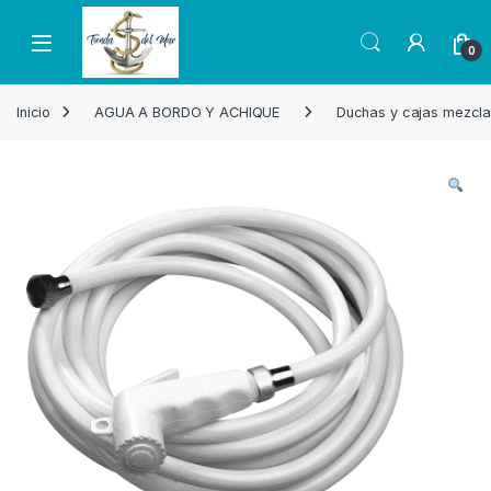
Skip to navigation
Skip to content
Open
0
Inicio
AGUA A BORDO Y ACHIQUE
Duchas y cajas mezcl