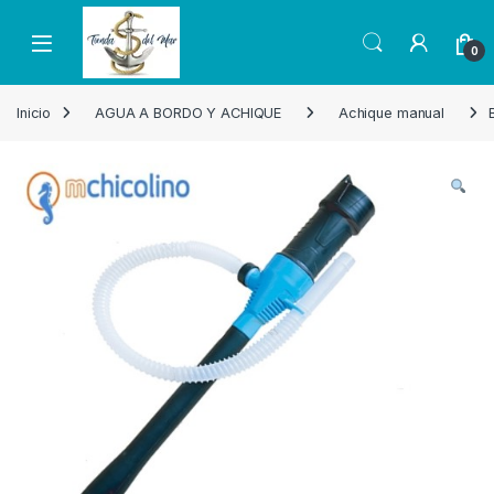
Skip to navigation
Skip to content
Open
0
Inicio
AGUA A BORDO Y ACHIQUE
Achique manual