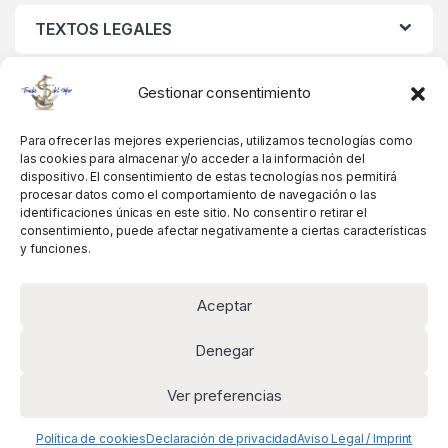
TEXTOS LEGALES
MIS DATOS
Gestionar consentimiento
Para ofrecer las mejores experiencias, utilizamos tecnologías como
las cookies para almacenar y/o acceder a la información del
dispositivo. El consentimiento de estas tecnologías nos permitirá
procesar datos como el comportamiento de navegación o las
identificaciones únicas en este sitio. No consentir o retirar el
consentimiento, puede afectar negativamente a ciertas características
y funciones.
Aceptar
Denegar
Ver preferencias
Alguna pregunta? Llámanos!
+34 981 845 358
Política de cookies
Declaración de privacidad
Aviso Legal / Imprint