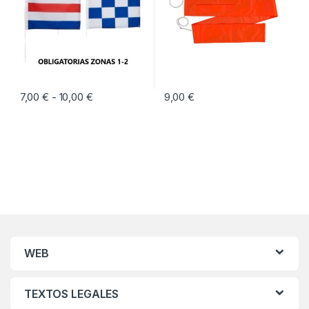
7,00
€
10,00
€
Rango de precios: desde 7,00 € hasta 10,00 €
9,00
€
-
Este producto tiene múltiples variantes. Las opciones se pueden eleg
WEB
TEXTOS LEGALES