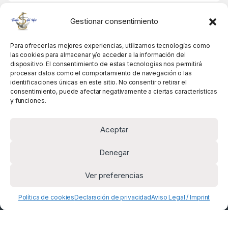
MIS DATOS
Gestionar consentimiento
Para ofrecer las mejores experiencias, utilizamos tecnologías como
las cookies para almacenar y/o acceder a la información del
dispositivo. El consentimiento de estas tecnologías nos permitirá
procesar datos como el comportamiento de navegación o las
identificaciones únicas en este sitio. No consentir o retirar el
consentimiento, puede afectar negativamente a ciertas características
y funciones.
Aceptar
Denegar
Ver preferencias
Alguna pregunta? Llámanos!
+34 981 845 358
Política de cookies
Declaración de privacidad
Aviso Legal / Imprint