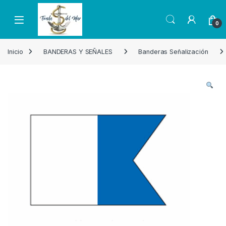
Skip to navigation
Skip to content
Open
0
Inicio
BANDERAS Y SEÑALES
Banderas Señalización