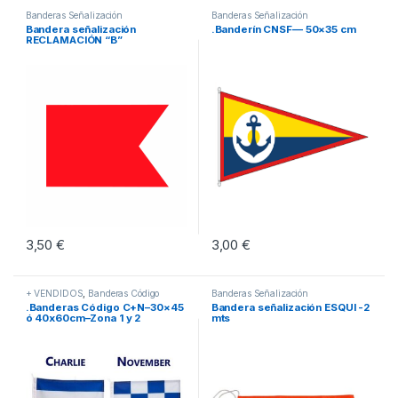
Banderas Señalización
Banderas Señalización
Bandera señalización
.Banderín CNSF— 50×35 cm
RECLAMACIÓN “B”
3,50
€
3,00
€
+ VENDIDOS
,
Banderas Código
Banderas Señalización
Señales
,
Banderas Señalización
.Banderas Código C+N–30×45
Bandera señalización ESQUI -2
ó 40x60cm–Zona 1 y 2
mts