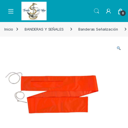
Skip to navigation
Skip to content
Open
0
Inicio
BANDERAS Y SEÑALES
Banderas Señalización