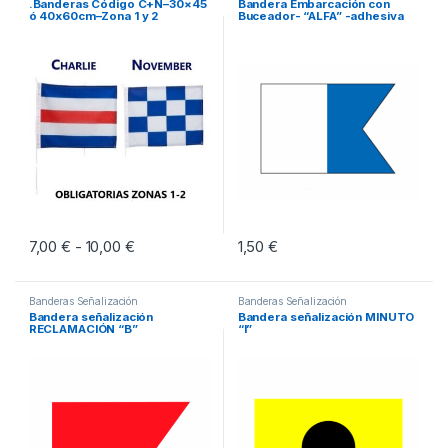
.Banderas Código C+N–30×45
Bandera Embarcación con
ó 40x60cm–Zona 1 y 2
Buceador- “ALFA” -adhesiva
7,00
€
10,00
€
Rango de precios: desde 7,00 € hasta 10,00 €
1,50
€
-
Este producto tiene múltiples variantes. Las opciones se pueden eleg
Banderas Señalización
Banderas Señalización
Bandera señalización
Bandera señalización MINUTO
RECLAMACIÓN “B”
“I”