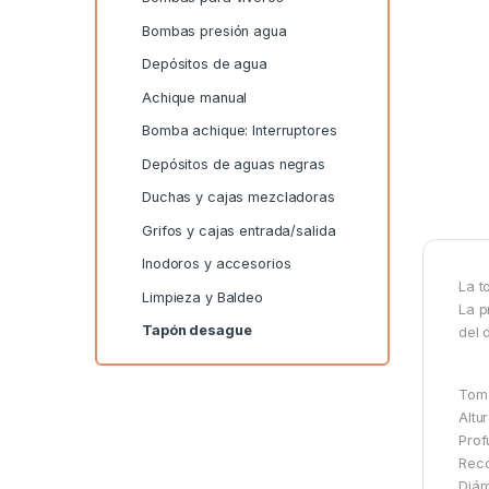
Bombas presión agua
Depósitos de agua
Achique manual
Bomba achique: Interruptores
Depósitos de aguas negras
Duchas y cajas mezcladoras
Grifos y cajas entrada/salida
Inodoros y accesorios
La t
Limpieza y Baldeo
La p
Tapón desague
del 
Toma
Altu
Prof
Reco
Diám