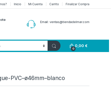
mos?
Inicio
Mi Cuenta
Carrito
Finalizar Compra
cto
Email: ventas@tiendadelmar.com
0,00
€
0
gue-PVC–ø46mm–blanco