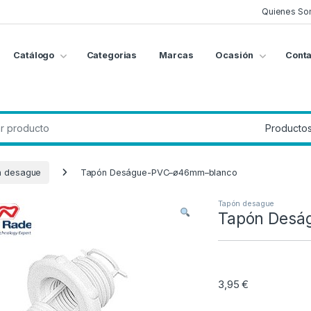
Quienes So
Catálogo
Categorias
Marcas
Ocasión
Conta
g
:
n desague
Tapón Deságue-PVC–ø46mm–blanco
Tapón desague
Tapón Desá
3,95
€