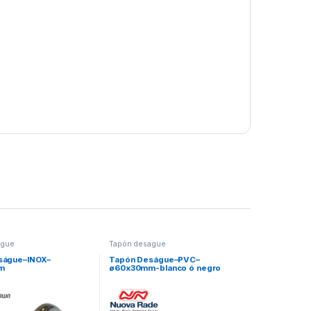
ague
Tapón desague
ságue–INOX–
Tapón Deságue–PVC–
m
ø60x30mm-blanco ó negro