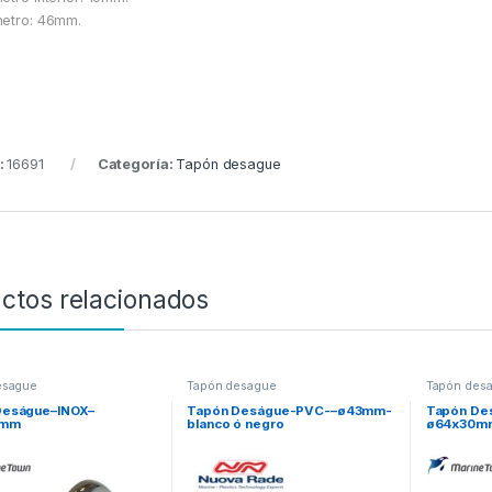
etro: 46mm.
:
16691
Categoría:
Tapón desague
ctos relacionados
esague
Tapón desague
Tapón des
Deságue–INOX–
Tapón Deságue-PVC-–ø43mm-
Tapón De
4mm
blanco ó negro
ø64x30m