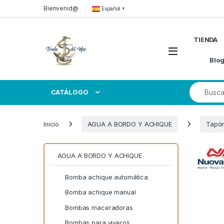
Skip to navigation
Skip to content
Bienvenid@
Español
▼
TIENDA
Open
Blo
Search for
CATÁLOGO
Inicio
AGUA A BORDO Y ACHIQUE
Tapó
AGUA A BORDO Y ACHIQUE
Bomba achique automática
Bomba achique manual
Bombas maceradoras
Bombas para viveros