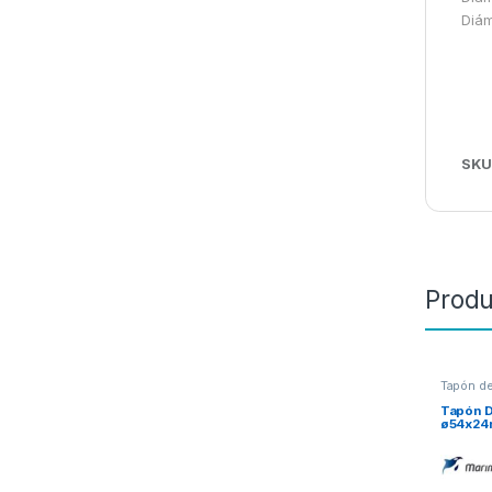
Diám
SKU
Produ
Tapón d
Tapón 
ø54x2