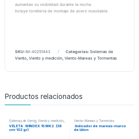
aumentan su visibilidad durante la noche.
Incluye tornillería de montaje de acero inoxidable.
SKU:
IM-40251443
Categorías:
Sistemas de
Viento
,
Viento y medición
,
Viento-Mareas y Tormentas
Productos relacionados
Sistemas de Viento
,
Viento y medición
,
Viento-Mareas y Tormentas
Viento-Mareas y Tormentas
VELETA .WINDEX 15 MK2 .(38
.Indicador de mareas–marco
cm-102 gr)
de láton