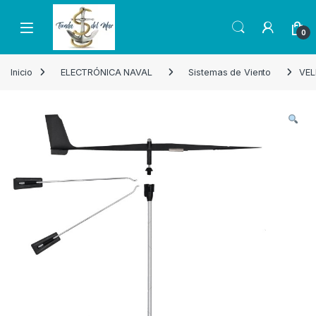
Skip to navigation
Skip to content
Open
0
Inicio
ELECTRÓNICA NAVAL
Sistemas de Viento
VEL