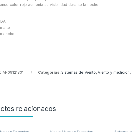
ntenso color rojo aumenta su visibilidad durante la noche.
IDA:
m alto-
m ancho.
:
IM-09121801
Categorías:
Sistemas de Viento
,
Viento y medición
,
ctos relacionados
areas y Tormentas
Viento-Mareas y Tormentas
Sistemas d