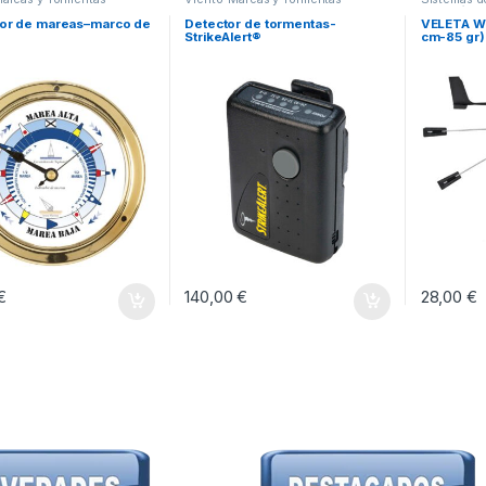
medición
,
Tormentas
dor de mareas–marco de
Detector de tormentas-
VELETA WI
StrikeAlert®
cm-85 gr)
€
140,00
€
28,00
€