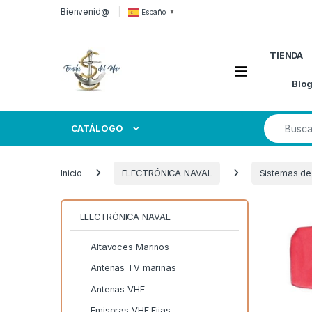
Skip to navigation
Skip to content
Bienvenid@
Español
▼
TIENDA
Open
Blo
Search for
CATÁLOGO
Inicio
ELECTRÓNICA NAVAL
Sistemas de
ELECTRÓNICA NAVAL
Altavoces Marinos
Antenas TV marinas
Antenas VHF
Emisoras VHF Fijas