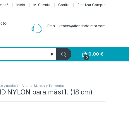
mos?
Inicio
Mi Cuenta
Carrito
Finalizar Compra
cto
Email: ventas@tiendadelmar.com
0,00
€
0
to y medición
,
Viento-Mareas y Tormentas
 NYLON para mástil. (18 cm)