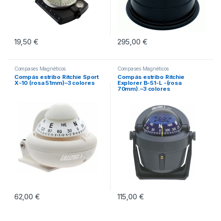
19,50
€
295,00
€
Compases Magnéticos
Compases Magnéticos
Compás estribo Ritchie Sport
Compás estribo Ritchie
X-10 (rosa 51mm)–3 colores
Explorer B-51-L -(rosa
70mm).–3 colores
62,00
€
115,00
€
Este producto tiene múltiples variantes. Las opciones se pueden eleg
Este producto tiene múltiples vari