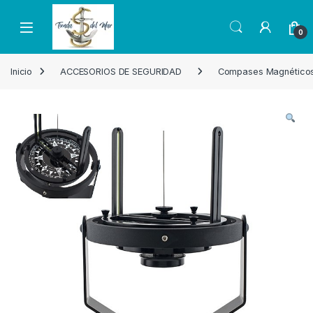
Skip to navigation
Skip to content
Open
0
Inicio
ACCESORIOS DE SEGURIDAD
Compases Magnético