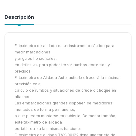
Descripción
El taxímetro de alidada es un instrumento náutico para
medir marcaciones
y ángulos horizontales,
en definitiva, para poder trazar rumbos correctos y
precisos.
El taxímetro de Alidada Autonautic le ofrecerá la máxima
precisión en el
cálculo de rumbos y situaciones de cruce o choque en
alta mar.
Las embarcaciones grandes disponen de medidores
montados de forma permanente,
o que pueden montarse en cubierta. De menor tamaño,
este taxímetro de alidada
portátil realiza las mismas funciones.
El taxímetro de alidada TAX-00122 tiene una tarjeta de