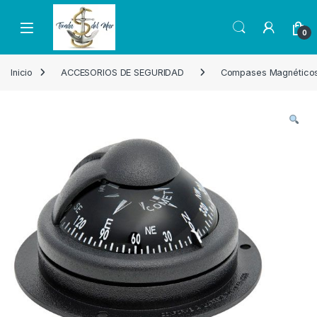
Skip to navigation
Skip to content
Open
0
Inicio
ACCESORIOS DE SEGURIDAD
Compases Magnético