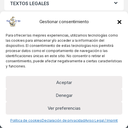
TEXTOS LEGALES
MIS DATOS
Gestionar consentimiento
Para ofrecer las mejores experiencias, utilizamos tecnologías como
las cookies para almacenar y/o acceder a la información del
dispositivo. El consentimiento de estas tecnologías nos permitirá
procesar datos como el comportamiento de navegación o las
identificaciones únicas en este sitio. No consentir o retirar el
consentimiento, puede afectar negativamente a ciertas características
y funciones.
Aceptar
Denegar
Ver preferencias
Alguna pregunta? Llámanos!
+34 981 845 358
Política de cookies
Declaración de privacidad
Aviso Legal / Imprint