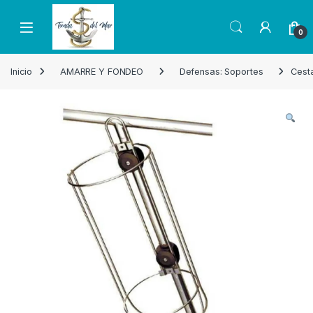
Skip to navigation
Skip to content
Open
0
Inicio
AMARRE Y FONDEO
Defensas: Soportes
Cest