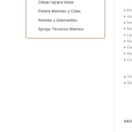
Cintas repara Velas
♦ M
Pintura Motores y Colas
♦ Au
Resinas y Disolventes
♦ Re
♦ Re
Sprays Técnicos Marinos
♦ Lij
♦ No
♦ Fá
♦ Re
♦ Co
● Co
●
Co
SKU