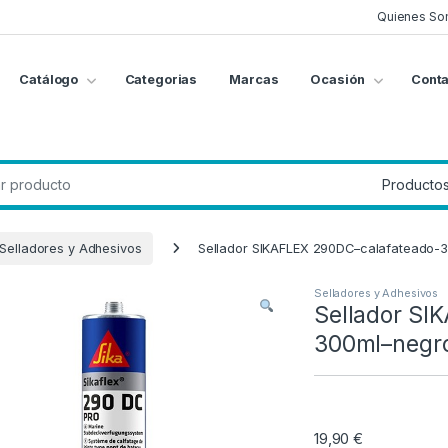
Quienes So
Catálogo
Categorias
Marcas
Ocasión
Conta
g
:
Selladores y Adhesivos
Sellador SIKAFLEX 290DC–calafateado-
Selladores y Adhesivos
Sellador SI
300ml–negr
19,90
€