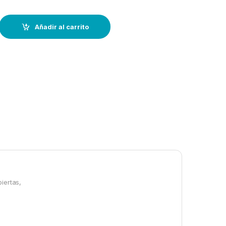
290DC--calafateado-300ml--negro quantity
Añadir al carrito
iertas,