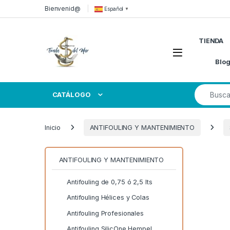
Skip to navigation
Skip to content
Bienvenid@
Español
▼
TIENDA
Open
Blo
Search for
CATÁLOGO
Inicio
ANTIFOULING Y MANTENIMIENTO
ANTIFOULING Y MANTENIMIENTO
Antifouling de 0,75 ó 2,5 lts
Antifouling Hélices y Colas
Antifouling Profesionales
Antifouling SilicOne Hempel