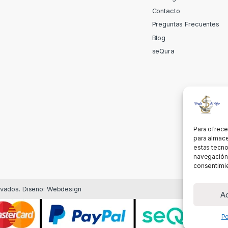
Contacto
Preguntas Frecuentes
Blog
seQura
Para ofrece
para almace
estas tecno
navegación o
consentimie
rvados. Diseño: Webdesign
A
Po