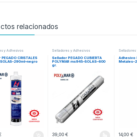
ctos relacionados
es y Adhesivos
Selladores y Adhesivos
Selladores
r PEGADO CRISTALES
Sellador PEGADO CUBIERTA
Adhesivo
SOLAS–290ml–negro
POLYMAR ms945–SOLAS–600
Metales–
gr.
€
39,00
€
14,00
€