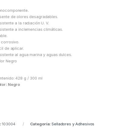
onocomponente.
sente de olores desagradables.
sistente a la radiación U. V.
sistente a inclemencias climáticas.
able.
 corrosivo.
cil de aplicar.
sistente al agua marina y aguas dulces.
lor Negro
ntenido: 428 g / 300 ml
lor: Negro
:
103004
Categoría:
Selladores y Adhesivos