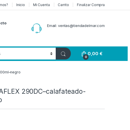
mos?
Inicio
Mi Cuenta
Carrito
Finalizar Compra
cto
Email: ventas@tiendadelmar.com
0,00
€
0
300ml–negro
KAFLEX 290DC–calafateado-
o