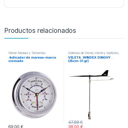
Productos relacionados
Viento-Mareas y Tormentas
Sistemas de Viento
,
Viento y medición
,
Viento-Mareas y Tormentas
.Indicador de mareas–marco
VELETA .WINDEX DINGHY .
cromado
(25cm-31 gr)
47,88
€
69,00
€
38,00
€