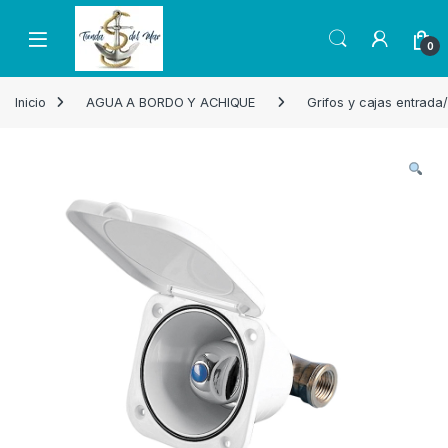
Skip to navigation
Skip to content
Open
0
Inicio
AGUA A BORDO Y ACHIQUE
Grifos y cajas entrada/