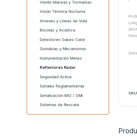
Viento-Mareas y Tormentas
Visión Térmica Nocturna
Prof
Arneses y Líneas de Vida
Long
Anch
Bocinas y Acústica
Peso
Detectores Gases-Calor
Guindolas y Mecanismos
Sumi
Instrumentación Meteo
Reflectores Radar
Seguridad Activa
Señales Reglamentarias
SKU
Señalización IMO / OMI
Sistemas de Rescate
Produ