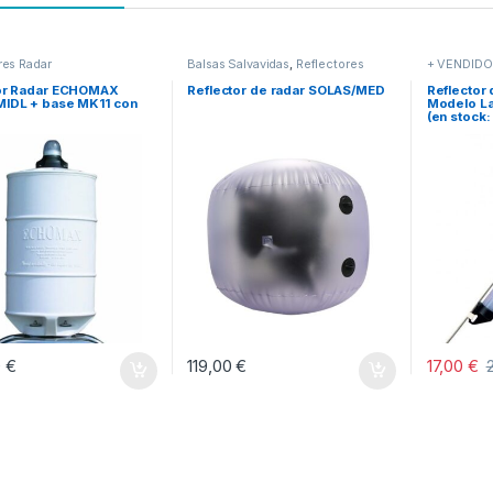
res Radar
Balsas Salvavidas
,
Reflectores
+ VENDID
Radar
or Radar ECHOMAX
Reflector de radar SOLAS/MED
Reflector
IDL + base MK11 con
Modelo La
(en stock:
0
€
119,00
€
17,00
€