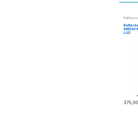
Reflecto
Reflect
EM230 M
LUZ
375,0