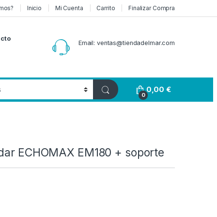
mos?
Inicio
Mi Cuenta
Carrito
Finalizar Compra
cto
Email: ventas@tiendadelmar.com
0,00
€
0
adar ECHOMAX EM180 + soporte