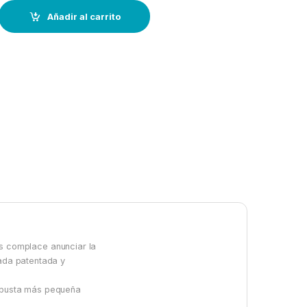
OMAX EM180 + soporte quantity
Añadir al carrito
 complace anunciar la
lada patentada y
robusta más pequeña