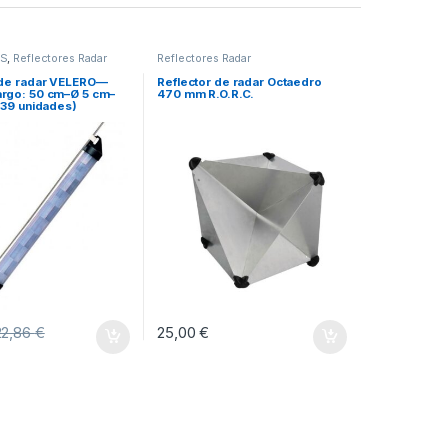
OS
,
Reflectores Radar
Reflectores Radar
 de radar VELERO—
Reflector de radar Octaedro
rgo: 50 cm–Ø 5 cm–
470 mm R.O.R.C.
 39 unidades)
22,86
€
25,00
€