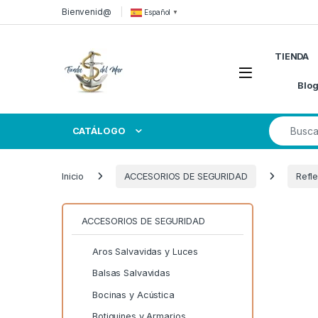
Skip to navigation
Skip to content
Bienvenid@
Español
▼
TIENDA
Open
Blo
Search for
CATÁLOGO
Inicio
ACCESORIOS DE SEGURIDAD
Refl
ACCESORIOS DE SEGURIDAD
Aros Salvavidas y Luces
Balsas Salvavidas
Bocinas y Acústica
Botiquines y Armarios