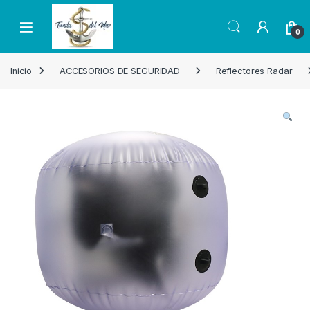
Skip to navigation
Skip to content
Open
0
Inicio
ACCESORIOS DE SEGURIDAD
Reflectores Radar