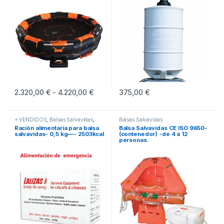
2.320,00
€
4.220,00
€
Rango de precios: desde 2.320,00 € h
375,00
€
-
Este producto tiene múltiples variantes. Las opciones se pueden eleg
+ VENDIDOS
,
Balsas Salvavidas
,
Balsas Salvavidas
DESTACADOS
Ración alimentaria para balsa
Balsa Salvavidas CE ISO 9650-
salvavidas- 0,5 kg—- 2503kcal
(contenedor) -de 4 a 12
personas.