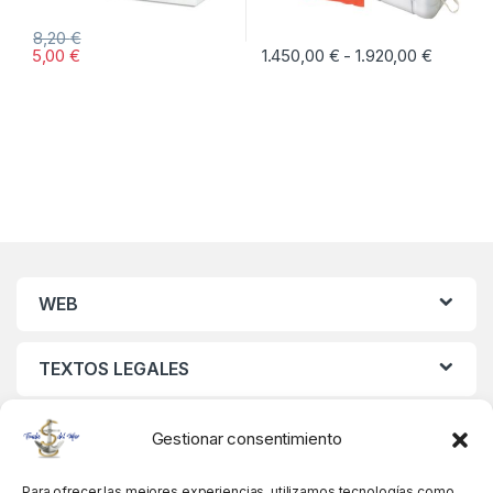
8,20
€
5,00
€
1.450,00
€
1.920,00
€
Rango d
-
Este producto tiene múltiples vari
WEB
TEXTOS LEGALES
MIS DATOS
Gestionar consentimiento
Para ofrecer las mejores experiencias, utilizamos tecnologías como