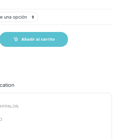
E--Neumáticas PCV ó HYPALON -0,75 lts quantity
Añadir al carrito
ication
 HYPALON.
O.