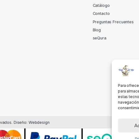
Catálogo
Contacto
Preguntas Frecuentes
Blog
seQura
Para ofrece
para almace
estas tecno
navegación o
consentimie
rvados. Diseño: Webdesign
A
Po