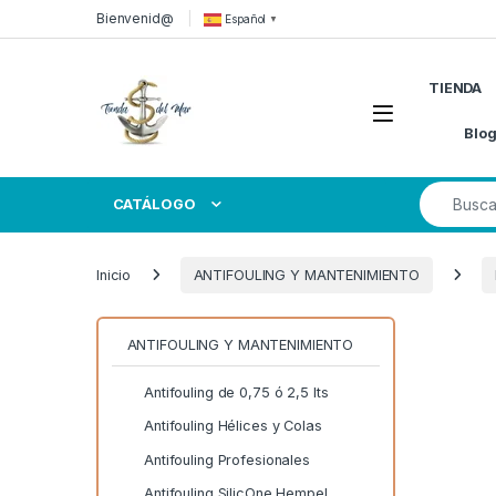
Skip to navigation
Skip to content
Bienvenid@
Español
▼
TIENDA
Open
Blo
Search for
CATÁLOGO
Inicio
ANTIFOULING Y MANTENIMIENTO
ANTIFOULING Y MANTENIMIENTO
Antifouling de 0,75 ó 2,5 lts
Antifouling Hélices y Colas
Antifouling Profesionales
Antifouling SilicOne Hempel