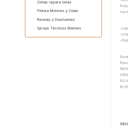
Cintas repara Velas
Pint
Pintura Motores y Colas
Hech
Resinas y Disolventes
–Lij
Sprays Técnicos Marinos
–Lim
–Dej
Enva
Rend
NEG
GRI
ROJ
BLA
SKU