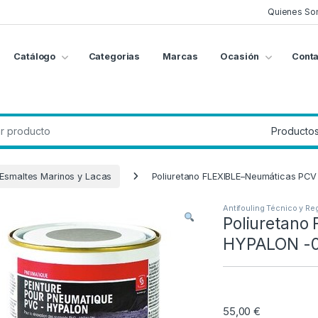
Quienes So
Catálogo
Categorias
Marcas
Ocasión
Conta
g
:
Esmaltes Marinos y Lacas
Poliuretano FLEXIBLE–Neumáticas PCV
Antifouling Técnico y Re
Poliuretano
HYPALON -0,
55,00
€