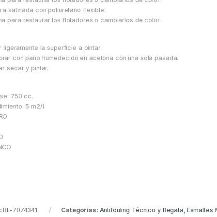
ura satinada con poliuretano flexible.
a para restaurar los flotadores o cambiarlos de color.
ar ligeramente la superficie a pintar.
piar con paño humedecido en acetona con una sola pasada.
ar secar y pintar.
se: 750 cc.
imiento: 5 m2/l.
RO
S
O
NCO
:
BL-7074341
Categorías:
Antifouling Técnico y Regata
,
Esmaltes 