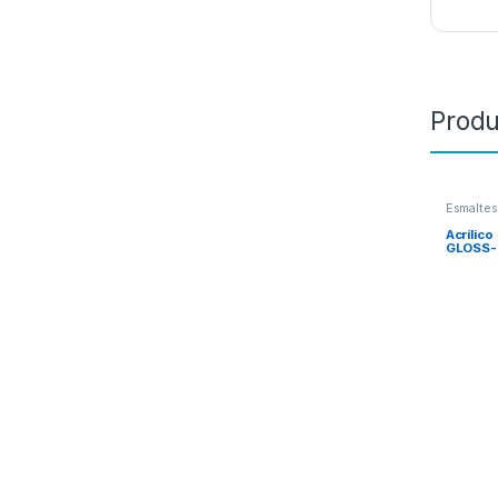
Produ
Esmaltes
Acrílic
GLOSS-0