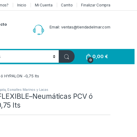
mos?
Inicio
Mi Cuenta
Carrito
Finalizar Compra
cto
Email: ventas@tiendadelmar.com
0,00
€
0
 ó HYPALON -0,75 lts
gata
,
Esmaltes Marinos y Lacas
 FLEXIBLE–Neumáticas PCV ó
75 lts