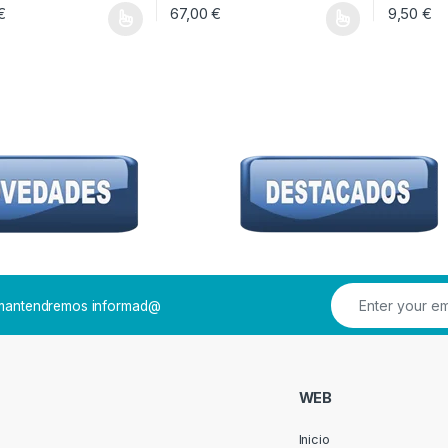
€
67,00
€
9,50
€
oducto tiene múltiples variantes. Las opciones se pueden elegir en la pág
Este producto tiene múltiples variantes. Las 
e mantendremos informad@
WEB
Inicio