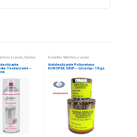
arinos y Lacas
,
Sprays
Esmaltes Marinos y Lacas
arinos
ideslizante
Antideslizante Poliuretano
nte Texturizado –
EUROPEA GRIP– –2/comp– 1 Kgs
ml.