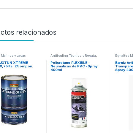
ctos relacionados
 Marinos y Lacas
Antifouling Técnico y Regata
,
Esmaltes M
Esmaltes Marinos y Lacas
Técnicos M
o JOTUN XTREME
Poliuretano FLEXIBLE –
Barniz Ant
,75 lts .2/compon.
Neumáticas de PVC -Spray
Transpare
400ml
Spray 400