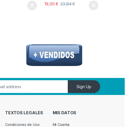
19,00
€
23,84
€
ina de producto
opciones se pueden elegir en la página de producto
Sign Up
TEXTOS LEGALES
MIS DATOS
Condiciones de Uso
Mi Cuenta