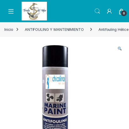
Skip to navigation
Skip to content
Open
0
Inicio
ANTIFOULING Y MANTENIMIENTO
Antifouling Hélic