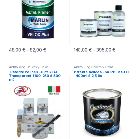
48,00
€
82,00
€
Rango de precios: desde 48,00 € hasta 82,
140,00
€
395,00
€
Rango de p
-
-
Este producto tiene múltiples variantes. Las opciones se pueden eleg
Este producto tiene múltiples vari
Antifouling Hélices y Colas
Antifouling Hélices y Colas
.Patente hélices -CRYSTAL
Patente hélices -SKIPPER STC
Transparent-(100-250 ó 500
-400ml ó 2,5 lts
ml)