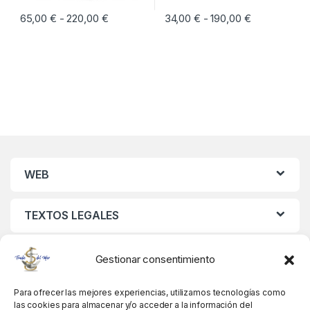
65,00
€
220,00
€
Rango de precios: desde 65,00 € hasta 22
34,00
€
190,00
€
Rango de pre
-
-
Este producto tiene múltiples variantes. Las opciones se pueden eleg
Este producto tiene múltiples vari
WEB
TEXTOS LEGALES
MIS DATOS
Gestionar consentimiento
Para ofrecer las mejores experiencias, utilizamos tecnologías como
las cookies para almacenar y/o acceder a la información del