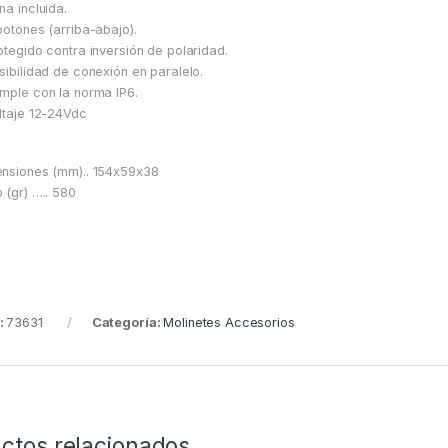
na incluida.
botones (arriba-abajo).
otegido contra inversión de polaridad.
sibilidad de conexión en paralelo.
mple con la norma IP6.
ltaje 12-24Vdc
nsiones (mm).. 154x59x38
 (gr) ….. 580
:
73631
Categoría:
Molinetes Accesorios
ctos relacionados