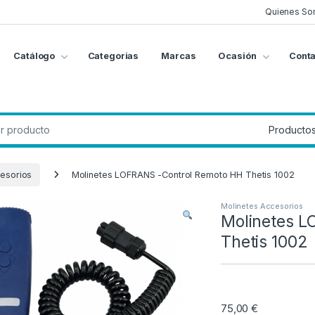
Quienes So
Catálogo
Categorias
Marcas
Ocasión
Conta
g
:
esorios
Molinetes LOFRANS -Control Remoto HH Thetis 1002
Molinetes Accesorios
Molinetes L
Thetis 1002
75,00
€