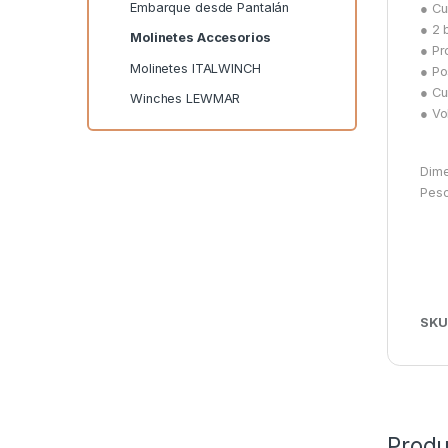
Embarque desde Pantalán
● Cu
● 2 
Molinetes Accesorios
● Pr
Molinetes ITALWINCH
● Po
● Cu
Winches LEWMAR
● Vo
Dime
Peso
SKU
Produ