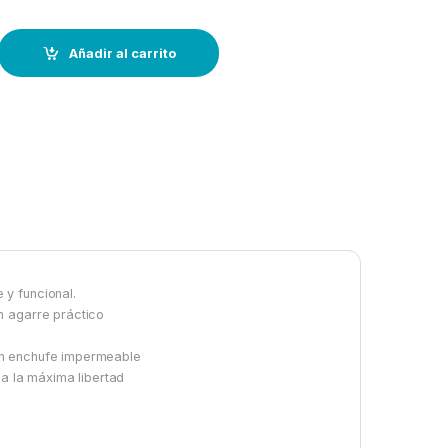
Control Remoto HH Thetis 1002 quantity
Añadir al carrito
y funcional.
n agarre práctico
un enchufe impermeable
da la máxima libertad