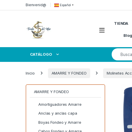
Skip to navigation
Skip to content
Bienvenid@
Español
▼
TIENDA
Open
Blo
Search for
CATÁLOGO
Inicio
AMARRE Y FONDEO
Molinetes Acc
AMARRE Y FONDEO
Amortiguadores Amarre
Anclas y anclas capa
Boyas Fondeo y Amarre
Cabos Fondeo y Amarre