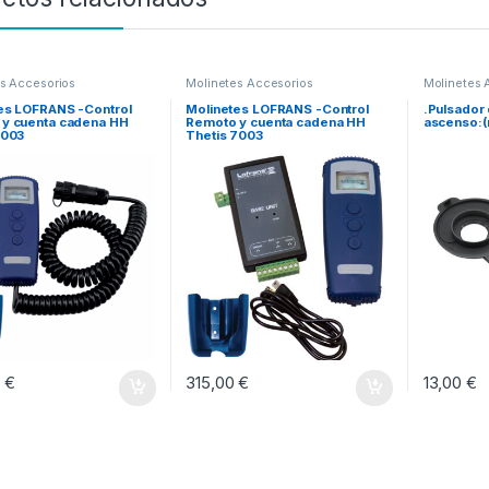
s Accesorios
Molinetes Accesorios
Molinetes 
es LOFRANS -Control
Molinetes LOFRANS -Control
.Pulsador
y cuenta cadena HH
Remoto y cuenta cadena HH
ascenso:(
5003
Thetis 7003
0
€
315,00
€
13,00
€