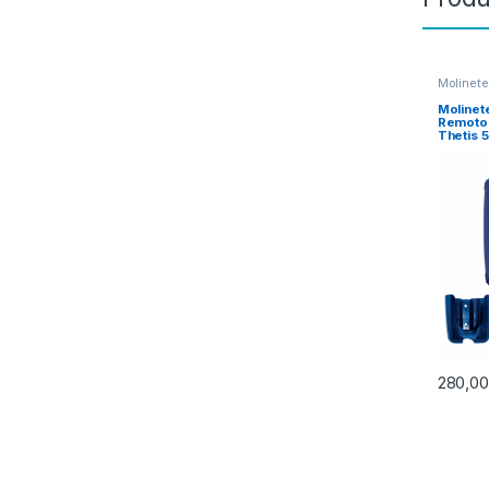
Molinete
Molinet
Remoto 
Thetis 
280,0