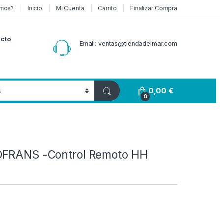
mos?
Inicio
Mi Cuenta
Carrito
Finalizar Compra
cto
Email: ventas@tiendadelmar.com
0,00
€
0
OFRANS -Control Remoto HH