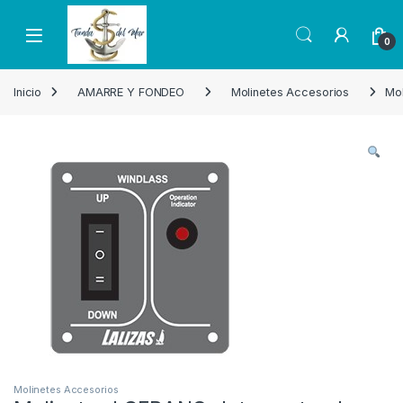
Skip to navigation
Skip to content
Open
0
Inicio
AMARRE Y FONDEO
Molinetes Accesorios
Mo
Molinetes Accesorios