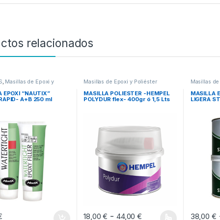
ctos relacionados
S
,
Masillas de Epoxi y
Masillas de Epoxi y Poliéster
Masillas de
A EPOXI “NAUTIX”
MASILLA POLIESTER -HEMPEL
MASILLA 
APID- A+B 250 ml
POLYDUR flex- 400gr ó 1,5 Lts
LIGERA ST
Rango de precios:
-
€
18,00
€
44,00
€
38,00
€