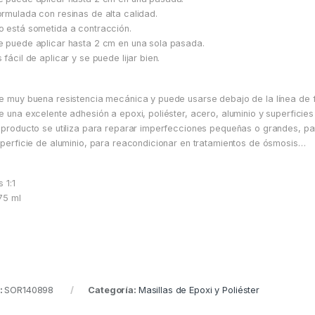
rmulada con resinas de alta calidad.
 está sometida a contracción.
 puede aplicar hasta 2 cm en una sola pasada.
 fácil de aplicar y se puede lijar bien.
e muy buena resistencia mecánica y puede usarse debajo de la línea de f
e una excelente adhesión a epoxi, poliéster, acero, aluminio y superficies
 producto se utiliza para reparar imperfecciones pequeñas o grandes, p
uperficie de aluminio, para reacondicionar en tratamientos de ósmosis…
 1:1
75 ml
:
SOR140898
Categoría:
Masillas de Epoxi y Poliéster