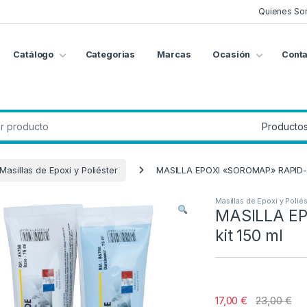
Quienes So
Catálogo
Categorias
Marcas
Ocasión
Conta
g
:
Masillas de Epoxi y Poliéster
MASILLA EPOXI «SOROMAP» RAPID-FI
Masillas de Epoxi y Poliés
MASILLA EP
kit 150 ml
17,00
€
23,00
€