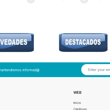
Este producto tiene múltiples variantes. Las 
Este prod
e mantendremos informad@
WEB
Inicio
Catálogo