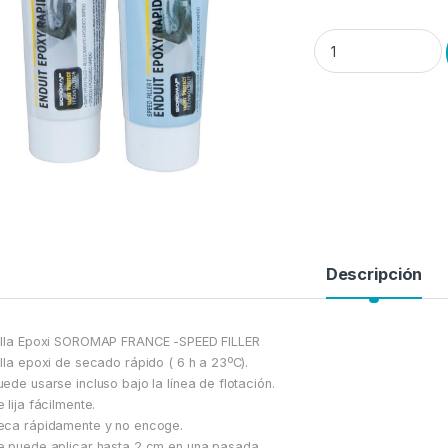
MASILLA EPOXI «SORO
Descripción
lla Epoxi SOROMAP FRANCE -SPEED FILLER
lla epoxi de secado rápido ( 6 h a 23ºC).
ede usarse incluso bajo la línea de flotación.
 lija fácilmente.
ca rápidamente y no encoge.
 puede aplicar hasta 2 cm en una pasada.