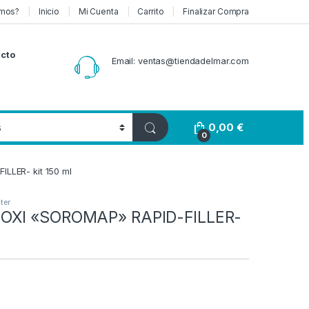
mos?
Inicio
Mi Cuenta
Carrito
Finalizar Compra
cto
Email: ventas@tiendadelmar.com
0,00
€
0
LLER- kit 150 ml
ter
OXI «SOROMAP» RAPID-FILLER-