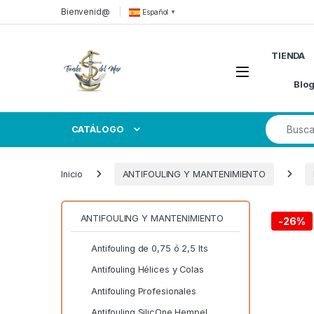
Skip to navigation
Skip to content
Bienvenid@
Español
▼
TIENDA
Open
Blo
Search for
CATÁLOGO
Inicio
ANTIFOULING Y MANTENIMIENTO
ANTIFOULING Y MANTENIMIENTO
-
26%
Antifouling de 0,75 ó 2,5 lts
Antifouling Hélices y Colas
Antifouling Profesionales
Antifouling SilicOne Hempel