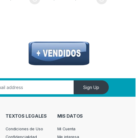
opciones se pueden elegir en la página de producto
ucto tiene múltiples variantes. Las opciones se pueden elegir en la págin
Este producto tiene múltiples variantes. Las op
Sign Up
TEXTOS LEGALES
MIS DATOS
Condiciones de Uso
Mi Cuenta
Confidencialidad
Me interesa