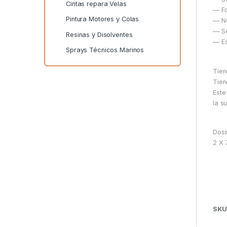
Cintas repara Velas
— Fo
Pintura Motores y Colas
— No
— Se
Resinas y Disolventes
— Es
Sprays Técnicos Marinos
Tien
Tien
Este
la s
Dosis
2 X 
SKU