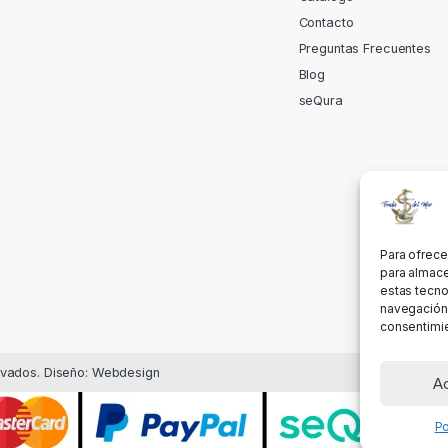
Contacto
Preguntas Frecuentes
Blog
seQura
Para ofrece
para almace
estas tecno
navegación o
consentimie
rvados. Diseño: Webdesign
A
Po