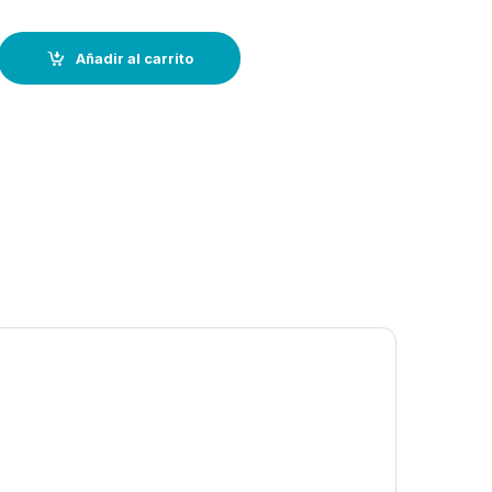
MAP» RAPID-FILLER- kit 150 ml quantity
Añadir al carrito