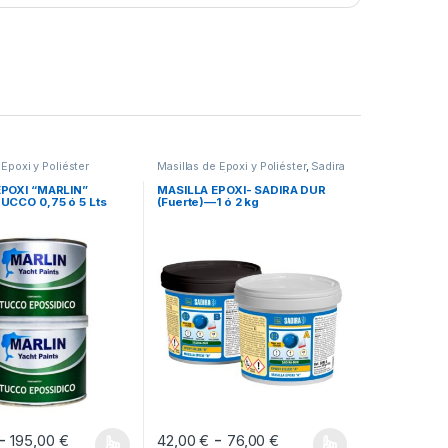
 Epoxi y Poliéster
Masillas de Epoxi y Poliéster
,
Sadira
Productos Técnicos
EPOXI “MARLIN”
MASILLA EPOXI- SADIRA DUR
UCCO 0,75 ó 5 Lts
(Fuerte)—1 ó 2 kg
 desde 18,00 € hasta 44,00 €
Rango de precios: desde 38,00 € hasta 195,
Rango de precios: 
-
-
195,00
€
42,00
€
76,00
€