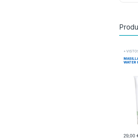
Produ
+ VISTO
Poliéster
MASILL
WATER R
29,00