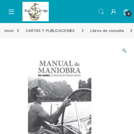
Skip to navigation
Skip to content
Open
0
Inicio
CARTAS Y PUBLICACIONES
Libros de consulta