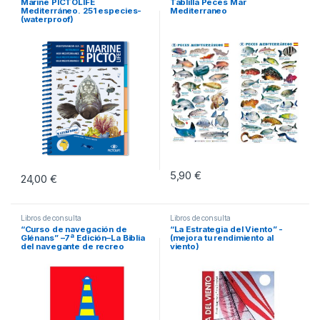
Marine PICTOLIFE
Tablilla Peces Mar
Mediterráneo. 251 especies-
Mediterraneo
(waterproof)
5,90
€
24,00
€
Este producto tiene múltiples vari
Libros de consulta
Libros de consulta
“Curso de navegación de
“La Estrategia del Viento” -
Glénans” –7ª Edición–La Biblia
(mejora tu rendimiento al
del navegante de recreo
viento)