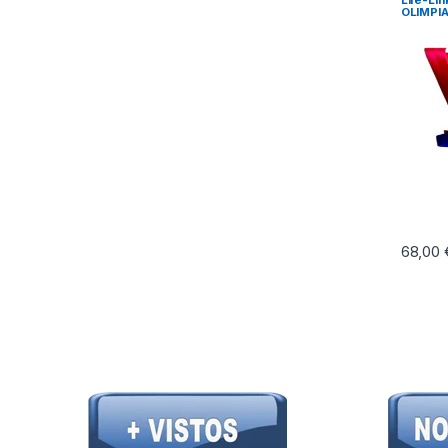
Life-Li
OLIMPIA
68,00