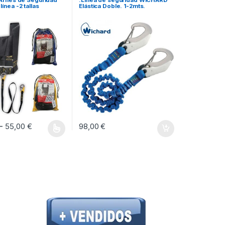
 Arnés de Seguridad
.Línea de seguridad WICHARD
línea -2 tallas
Elástica Doble. 1-2mts.
Rango de precios: desde 43,00 € hasta 55,0
-
55,00
€
98,00
€
ucto tiene múltiples variantes. Las opciones se pueden elegir en la págin