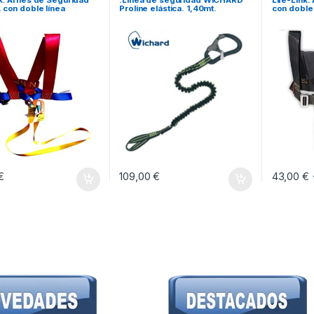
nk. Arnés de Seguridad
.Línea de seguridad WICHARD
Life-Link.
 con doble línea
Proline elástica. 1,40mt.
con doble 
€
109,00
€
43,00
€
Este prod