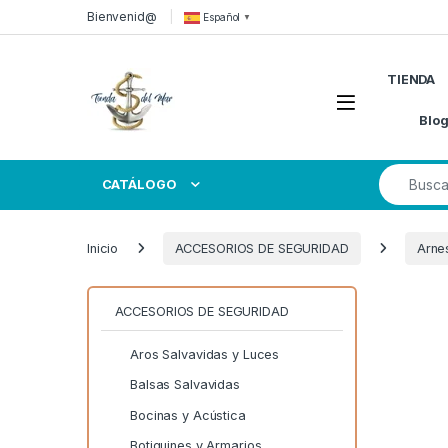
Skip to navigation
Skip to content
Bienvenid@
Español
▼
TIENDA
Open
Blo
Search for
CATÁLOGO
Inicio
ACCESORIOS DE SEGURIDAD
Arne
ACCESORIOS DE SEGURIDAD
Aros Salvavidas y Luces
Balsas Salvavidas
Bocinas y Acústica
Botiquines y Armarios