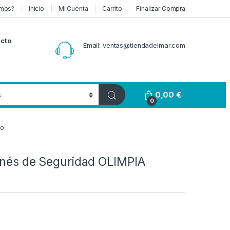
mos?
Inicio
Mi Cuenta
Carrito
Finalizar Compra
cto
Email: ventas@tiendadelmar.com
0,00
€
0
to
Arnés de Seguridad OLIMPIA