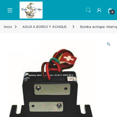
Skip to navigation
Skip to content
Open
0
Inicio
AGUA A BORDO Y ACHIQUE
Bomba achique: Interru