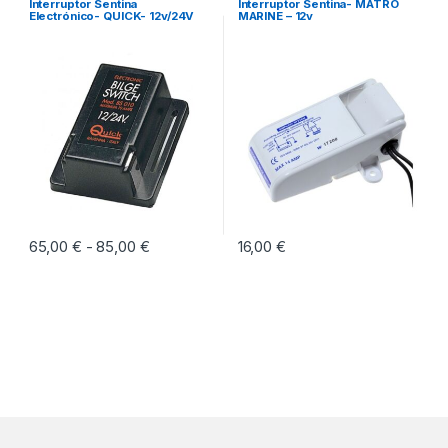
Interruptor Sentina
Interruptor Sentina- MATRO
Electrónico- QUICK- 12v/24V
MARINE – 12v
65,00
€
85,00
€
Rango de precios: desde 65,00 € hasta 85,
16,00
€
-
Este producto tiene múltiples variantes. Las opciones se pueden eleg