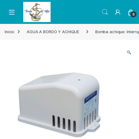
Skip to navigation
Skip to content
Open
0
Inicio
AGUA A BORDO Y ACHIQUE
Bomba achique: Interru