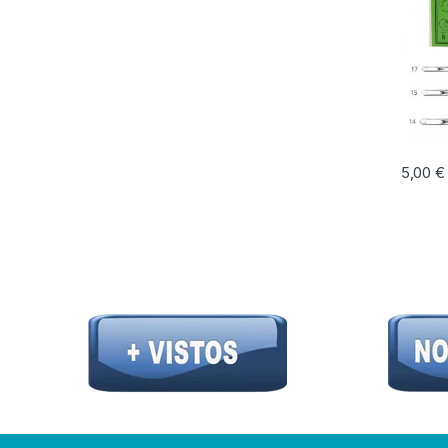
5,00
€
Este pr