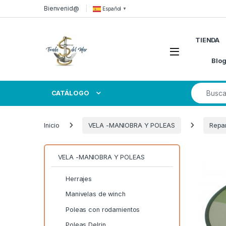
Skip to navigation
Skip to content
Bienvenid@
Español
▼
TIENDA
Open
Blo
Search for
CATÁLOGO
Inicio
VELA -MANIOBRA Y POLEAS
Repar
VELA -MANIOBRA Y POLEAS
Herrajes
Manivelas de winch
Poleas con rodamientos
Poleas Delrin