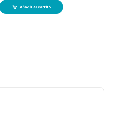
ado--Ø 1,6 mm / 35mts. quantity
Añadir al carrito