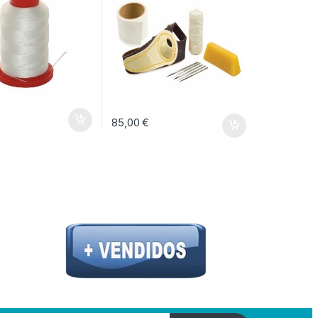
85,00
€
ina de producto