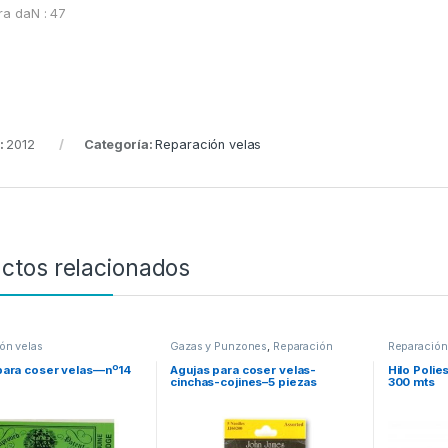
ra daN : 47
:
2012
Categoría:
Reparación velas
ctos relacionados
ón velas
Gazas y Punzones
,
Reparación
Reparación
velas
para coser velas—nº14
Agujas para coser velas-
Hilo Polie
cinchas-cojines–5 piezas
300 mts