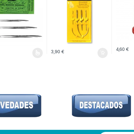
4,60
€
3,90
€
oducto tiene múltiples variantes. Las opciones se pueden elegir en la pág