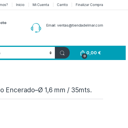
mos?
Inicio
Mi Cuenta
Carrito
Finalizar Compra
cto
Email: ventas@tiendadelmar.com
0,00
€
0
do Encerado–Ø 1,6 mm / 35mts.