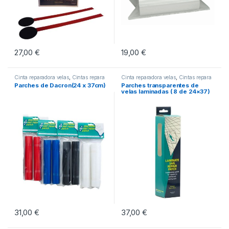
27,00
€
19,00
€
Cinta reparadora velas
,
Cintas repara
Cinta reparadora velas
,
Cintas repara
Velas
Velas
Parches de Dacron(24 x 37cm)
Parches transparentes de
velas laminadas ( 8 de 24×37)
31,00
€
37,00
€
Este producto tiene múltiples variantes. Las opciones se pueden eleg