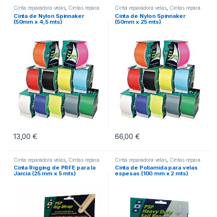
Cinta reparadora velas
,
Cintas repara
Cinta reparadora velas
,
Cintas repara
Velas
Velas
Cinta de Nylon Spinnaker
Cinta de Nylon Spinnaker
(50mm x 4,5 mts)
(50mm x 25 mts)
13,00
€
66,00
€
Este producto tiene múltiples variantes. Las opciones se pueden eleg
Este producto tiene múltiples vari
Cinta reparadora velas
,
Cintas repara
Cinta reparadora velas
,
Cintas repara
Velas
Velas
Cinta Rigging de PRFE para la
Cinta de Poliamida para velas
Jarcia (25 mm x 5 mts)
espesas (100 mm x 2 mts)