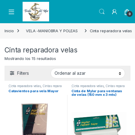
Skip to navigation
Skip to content
Open
0
Inicio
VELA -MANIOBRA Y POLEAS
Cinta reparadora velas
Cinta reparadora velas
Mostrando los 15 resultados
Filters
Cinta reparadora velas
,
Cintas repara
Cinta reparadora velas
,
Cintas repara
Velas
Velas
Catavientos para vela Mayor
Cinta de Mylar para ventanas
de velas (150 mm x 3 mts)