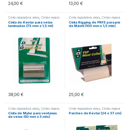
24,00
€
13,00
€
Este producto tiene múltiples variantes. Las opciones se pueden eleg
Cinta reparadora velas
,
Cintas repara
Cinta reparadora velas
,
Cintas repara
Velas
Velas
Cinta de Kevlar para velas
Cinta Rigging de PRFE para pie
laminadas (75 mm x 1,5 mt)
de Mástil (100 mm x 1,5 mts)
38,00
€
25,00
€
Este producto tiene múltiples vari
Cinta reparadora velas
,
Cintas repara
Cinta reparadora velas
,
Cintas repara
Velas
Velas
Cinta de Mylar para ventanas
Parches de Kevlar (24 x 37 cm)
de velas (50 mm x 3 mts)