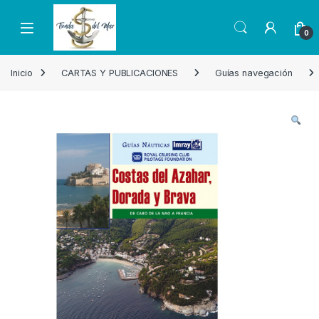
Skip to navigation
Skip to content
Open
0
Inicio
CARTAS Y PUBLICACIONES
Guías navegación