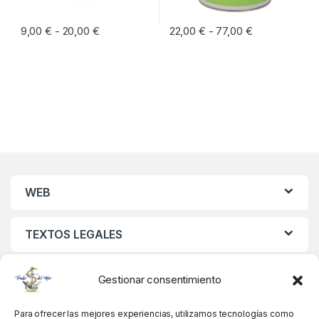
9,00
€
20,00
€
Rango de precios: desde 9,00 € hasta 20,00 
22,00
€
77,00
€
Rango de prec
-
-
Este producto tiene múltiples variantes. Las opciones se pueden eleg
Este producto tiene múltiples vari
WEB
TEXTOS LEGALES
MIS DATOS
Gestionar consentimiento
Para ofrecer las mejores experiencias, utilizamos tecnologías como