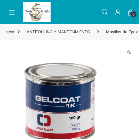
Skip to navigation
Skip to content
Open
0
Inicio
ANTIFOULING Y MANTENIMIENTO
Masillas de Epoxi