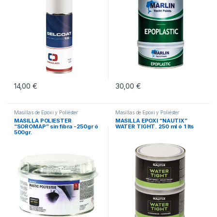
14,00
€
30,00
€
Masillas de Epoxi y Poliéster
Masillas de Epoxi y Poliéster
MASILLA POLIESTER
MASILLA EPOXI “NAUTIX”
“SOROMAP” sin fibra -250gr ó
WATER TIGHT. 250 ml ó 1 lts
500gr.