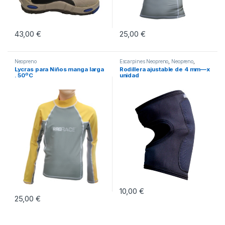
43,00
€
25,00
€
Este producto tiene múltiples variantes. Las opciones se pueden eleg
Este producto tiene múltiples vari
Neopreno
Escarpines Neopreno
,
Neopreno
,
Neopreno
Lycras para Niños manga larga
Rodillera ajustable de 4 mm—x
. 50ºC
unidad
10,00
€
25,00
€
Este producto tiene múltiples vari
Este producto tiene múltiples variantes. Las opciones se pueden eleg