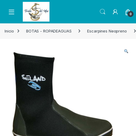
Skip to navigation
Skip to content
Open
0
Inicio
BOTAS - ROPADEAGUAS
Escarpines Neopreno