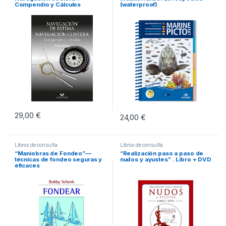
Compendio y Cálculos
(waterproof)
29,00
€
24,00
€
Libros de consulta
Libros de consulta
“Maniobras de Fondeo”—
“Realización paso a paso de
técnicas de fondeo seguras y
nudos y ayustes” . Libro + DVD
eficaces