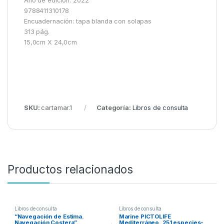
Año de edición: 2022
9788411310178
Encuadernación: tapa blanda con solapas
313 pág.
15,0cm X 24,0cm
SKU:
cartamar.1
Categoría:
Libros de consulta
Productos relacionados
Libros de consulta
Libros de consulta
“Navegación de Estima.
Marine PICTOLIFE
Navegación Costera”.
Mediterráneo. 251 especies-