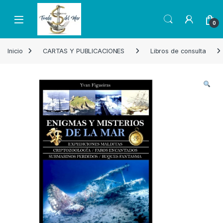
Skip to navigation
Skip to content
Open
0
Inicio
CARTAS Y PUBLICACIONES
Libros de consulta