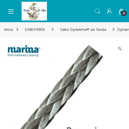
Skip to navigation
Skip to content
Open
0
Inicio
CABUYERÍA
Cabo Dyneema® sin funda
Dynam