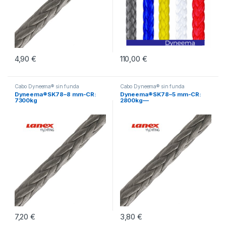
4,90
€
110,00
€
Cabo Dyneema® sin funda
Cabo Dyneema® sin funda
Dyneema®SK78–8 mm-CR:
Dyneema®SK78–5 mm-CR:
7300kg
2800kg—
7,20
€
3,80
€