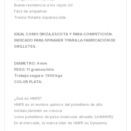
Buena resistencia a los rayos UV.
Fácil de empalmar.
Trenza flotante imputrescible.
IDEAL COMO DRIZA,ESCOTA Y PARA COMPETICIÓN.
INDICADO PARA SPINAKER YPARA LA FABRICACIÓN DE
GRILLETES.
DIÁMETRO: 4 mm
PESO: 11 gramos/mts
Trabajo seguro: 1300 kgs
COLOR PLATA.
¿Qué es HMPE?
HMPE es el nombre químico del polietileno de alto
módulo,también se conoce
como polietileno de peso molecular ultraalto (UHMWPE)
En el mercado, la marca líder de HMPE es Dyneema.