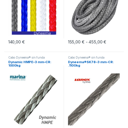
140,00
€
155,00
€
455,00
€
Rango de p
-
Este producto tiene múltiples vari
Cabo Dyneema® sin funda
Cabo Dyneema® sin funda
Dynamic HMPE–3 mm–CR:
Dyneema®SK78–3 mm-CR:
1000kg
.1100kg