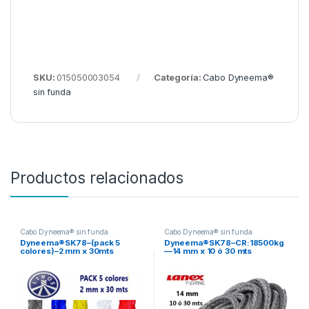
SKU:
015050003054
Categoría:
Cabo Dyneema®
sin funda
Productos relacionados
Cabo Dyneema® sin funda
Cabo Dyneema® sin funda
Dyneema®SK78–(pack 5
Dyneema®SK78–CR:18500kg
colores)–2 mm x 30mts
—14 mm x 10 ó 30 mts