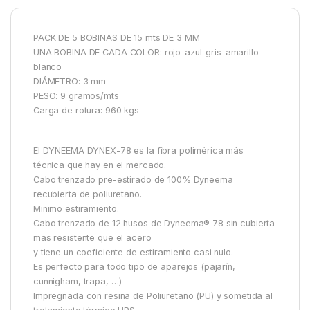
PACK DE 5 BOBINAS DE 15 mts DE 3 MM
UNA BOBINA DE CADA COLOR: rojo-azul-gris-amarillo-
blanco
DIÁMETRO: 3 mm
PESO: 9 gramos/mts
Carga de rotura: 960 kgs
El DYNEEMA DYNEX-78 es la fibra polimérica más
técnica que hay en el mercado.
Cabo trenzado pre-estirado de 100% Dyneema
recubierta de poliuretano.
Minimo estiramiento.
Cabo trenzado de 12 husos de Dyneema® 78 sin cubierta
mas resistente que el acero
y tiene un coeficiente de estiramiento casi nulo.
Es perfecto para todo tipo de aparejos (pajarín,
cunnigham, trapa, …)
Impregnada con resina de Poliuretano (PU) y sometida al