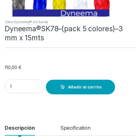
Cabo Dyneema® sin funda
Dyneema®SK78–(pack 5 colores)–3
mm x 15mts
110,00
€
Dyneema®SK78–(pack 5 colores)–3 mm x 15mts quantity
Añadir al carrito
Descripción
Specification