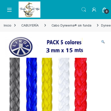
Skip to navigation
Skip to content
Open
0
Inicio
CABUYERÍA
Cabo Dyneema® sin funda
Dynee