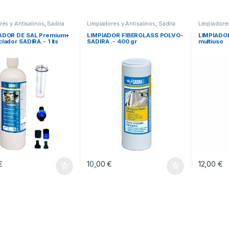
res y Antisalinos
,
Sadira
Limpiadores y Antisalinos
,
Sadira
Limpiadores
os Técnicos
Productos Técnicos
NADOR DE SAL Premium+
LIMPIADOR FIBERGLASS POLVO-
LIMPIADO
lador SADIRA.- 1 lts
SADIRA .- 400 gr
multiuso
€
10,00
€
12,00
€