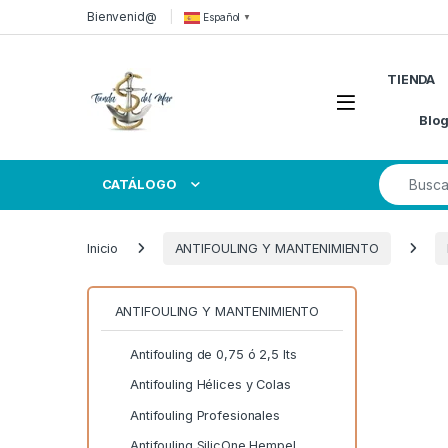
Skip to navigation
Skip to content
Bienvenid@
Español
▼
TIENDA
Open
Blo
Search for
CATÁLOGO
Inicio
ANTIFOULING Y MANTENIMIENTO
ANTIFOULING Y MANTENIMIENTO
Antifouling de 0,75 ó 2,5 lts
Antifouling Hélices y Colas
Antifouling Profesionales
Antifouling SilicOne Hempel