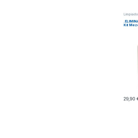
Limpiado
Product
.ELIMI
Kit Mezc
29,90