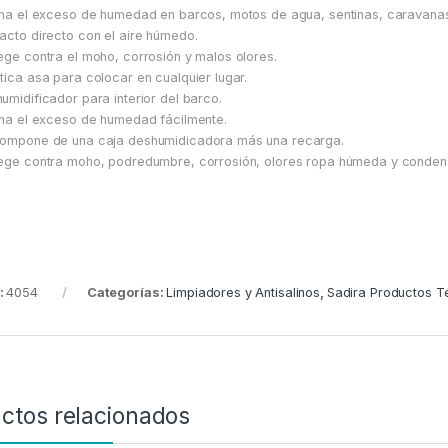
ina el exceso de humedad en barcos, motos de agua, sentinas, caravanas
acto directo con el aire húmedo.
ege contra el moho, corrosión y malos olores.
tica asa para colocar en cualquier lugar.
umidificador para interior del barco.
ina el exceso de humedad fácilmente.
ompone de una caja deshumidicadora más una recarga.
ege contra moho, podredumbre, corrosión, olores ropa húmeda y conden
:
4054
Categorías:
Limpiadores y Antisalinos
,
Sadira Productos T
ctos relacionados