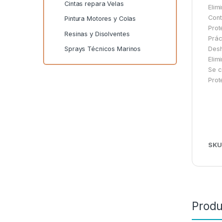
Cintas repara Velas
Elim
Cont
Pintura Motores y Colas
Prot
Resinas y Disolventes
Prác
Desh
Sprays Técnicos Marinos
Elim
Se c
Prot
SKU
Produ