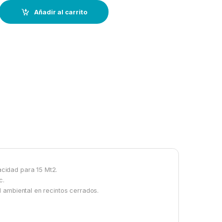
 Caja Secadora--15 mt2 quantity
Añadir al carrito
cidad para 15 Mt2.
c.
 ambiental en recintos cerrados.