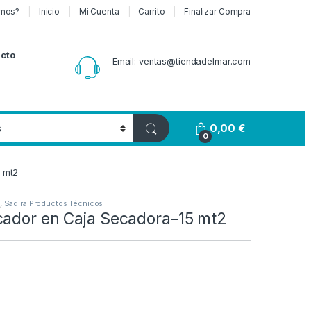
mos?
Inicio
Mi Cuenta
Carrito
Finalizar Compra
cto
Email: ventas@tiendadelmar.com
0,00
€
0
 mt2
,
Sadira Productos Técnicos
cador en Caja Secadora–15 mt2